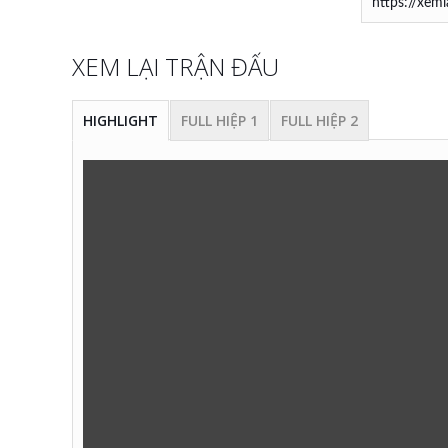
XEM LẠI TRẬN ĐẤU
HIGHLIGHT
FULL HIỆP 1
FULL HIỆP 2