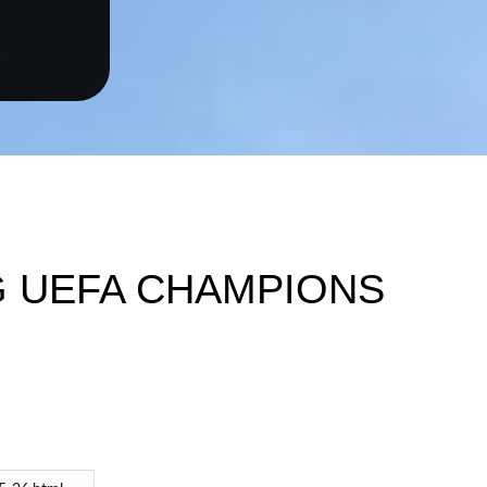
s
G UEFA CHAMPIONS