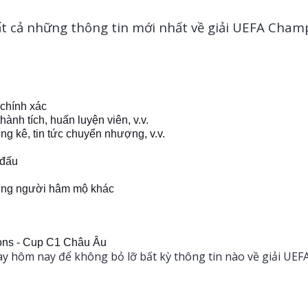
ất cả những thông tin mới nhất về giải UEFA Cham
 chính xác
hành tích, huấn luyện viên, v.v.
ống kê, tin tức chuyển nhượng, v.v.
 đấu
những người hâm mộ khác
ons - Cup C1 Châu Âu
ay hôm nay để không bỏ lỡ bất kỳ thông tin nào về giải UE