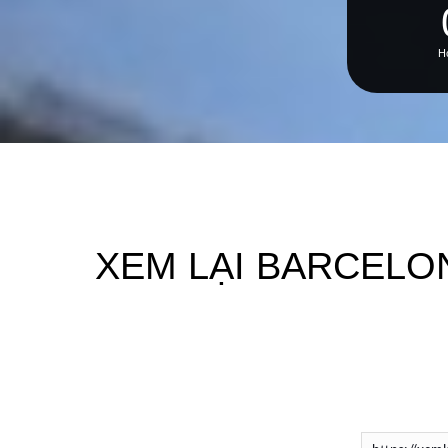
H
XEM LẠI BARCELO