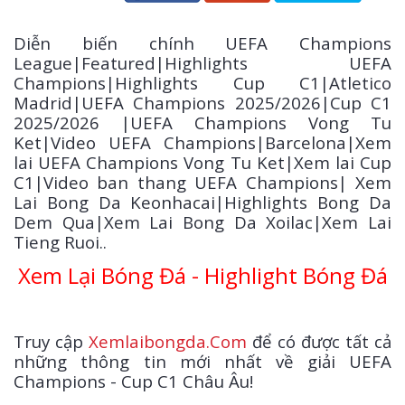
Diễn biến chính UEFA Champions
League|Featured|Highlights UEFA
Champions|Highlights Cup C1|Atletico
Madrid|UEFA Champions 2025/2026|Cup C1
2025/2026 |UEFA Champions Vong Tu
Ket|Video UEFA Champions|Barcelona|Xem
lai UEFA Champions Vong Tu Ket|Xem lai Cup
C1|Video ban thang UEFA Champions| Xem
Lai Bong Da Keonhacai|Highlights Bong Da
Dem Qua|Xem Lai Bong Da Xoilac|Xem Lai
Tieng Ruoi..
Xem Lại Bóng Đá
-
Highlight Bóng Đá
Truy cập
Xemlaibongda.Com
để có được tất cả
những thông tin mới nhất về giải UEFA
Champions - Cup C1 Châu Âu!