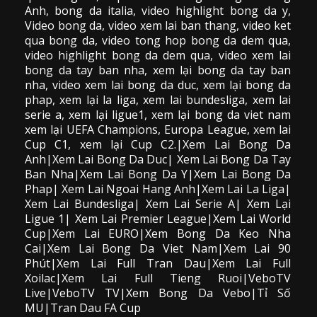
Anh, bong da italia, video
highlight bong da
y,
Video bong da,
video xem lai ban thang
,
video
ket
qua bong da
, video tong hop bong da dem qua,
video highlight bong da dem qua
,
video xem lai
bong da
tay ban nha, xem lại bong da tay ban
nha,
video
xem lai bong da
duc, xem lại bong da
phap, xem lại la liga, xem lai bundesliga, xem lai
serie a, xem lại ligue1, xem lại bong da viet nam
xem lại UEFA Champions, Europa League, xem lai
Cup C1, xem lại Cup C2.
|Xem Lai Bong Da
Anh|Xem Lai Bong Da Duc| Xem Lai Bong Da Tay
Ban Nha|Xem Lai Bong Da Y|Xem Lai Bong Da
Phap| Xem Lai Ngoai Hang Anh|Xem Lai La Liga|
Xem Lai Bundesliga| Xem Lai Serie A| Xem Lại
Ligue 1| Xem Lai Premier League|Xem Lai World
Cup|Xem Lai EURO|Xem Bong Da Keo Nha
Cai|Xem Lai Bong Da Viet Nam|Xem Lai 90
Phút|Xem Lai Full Tran Dau|Xem Lai Full
Xoilac|Xem Lai Full Tieng Ruoi|VeboTV
Live|VeboTV TV|Xem Bong Da Vebo|Tỉ Số
MU|Tran Dau FA Cup