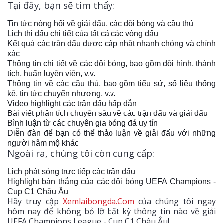
Tại đây, bạn sẽ tìm thấy:
Tin tức nóng hổi về giải đấu, các đội bóng và cầu thủ
Lịch thi đấu chi tiết của tất cả các vòng đấu
Kết quả các trận đấu được cập nhật nhanh chóng và chính
xác
Thông tin chi tiết về các đội bóng, bao gồm đội hình, thành
tích, huấn luyện viên, v.v.
Thông tin về các cầu thủ, bao gồm tiểu sử, số liệu thống
kê, tin tức chuyển nhượng, v.v.
Video highlight các trận đấu hấp dẫn
Bài viết phân tích chuyên sâu về các trận đấu và giải đấu
Bình luận từ các chuyên gia bóng đá uy tín
Diễn đàn để bạn có thể thảo luận về giải đấu với những
người hâm mộ khác
Ngoài ra, chúng tôi còn cung cấp:
Lịch phát sóng trực tiếp các trận đấu
Highlight bàn thắng của các đội bóng UEFA Champions -
Cup C1 Châu Âu
Hãy truy cập
Xemlaibongda.Com
của chúng tôi ngay
hôm nay để không bỏ lỡ bất kỳ thông tin nào về giải
UEFA Champions League - Cup C1 Châu Âu!