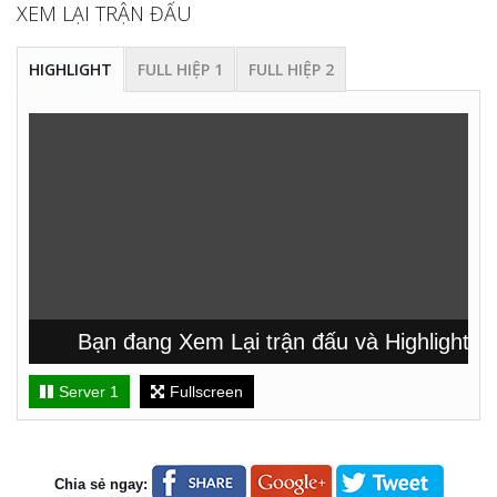
XEM LẠI TRẬN ĐẤU
HIGHLIGHT
FULL HIỆP 1
FULL HIỆP 2
Bạn đang Xem Lại trận đấu và Highlight trậ
Server 1
Fullscreen
Chia sẻ ngay: