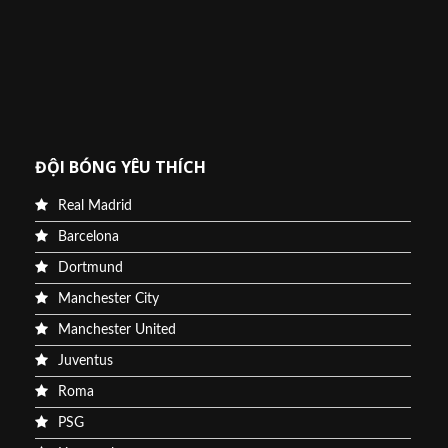
ĐỘI BÓNG YÊU THÍCH
Real Madrid
Barcelona
Dortmund
Manchester City
Manchester United
Juventus
Roma
PSG