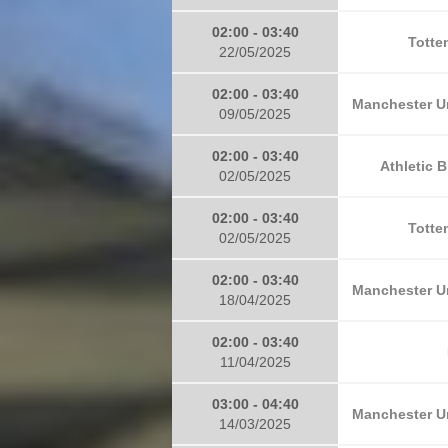
02:00 - 03:40
Totte
22/05/2025
02:00 - 03:40
Manchester Un
09/05/2025
02:00 - 03:40
Athletic B
02/05/2025
02:00 - 03:40
Totte
02/05/2025
02:00 - 03:40
Manchester Un
18/04/2025
02:00 - 03:40
11/04/2025
03:00 - 04:40
Manchester Un
14/03/2025