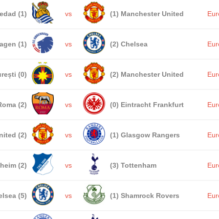
edad (1)
vs
(1) Manchester United
Eur
agen (1)
vs
(2) Chelsea
Eur
ești (0)
vs
(2) Manchester United
Eur
Roma (2)
vs
(0) Eintracht Frankfurt
Eur
ited (2)
vs
(1) Glasgow Rangers
Eur
heim (2)
vs
(3) Tottenham
Eur
lsea (5)
vs
(1) Shamrock Rovers
Eur