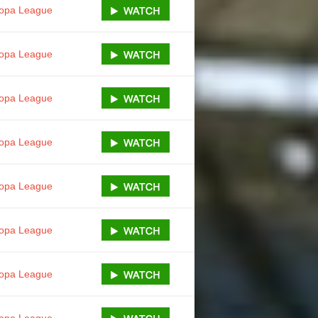
opa League
opa League
opa League
opa League
opa League
opa League
opa League
opa League