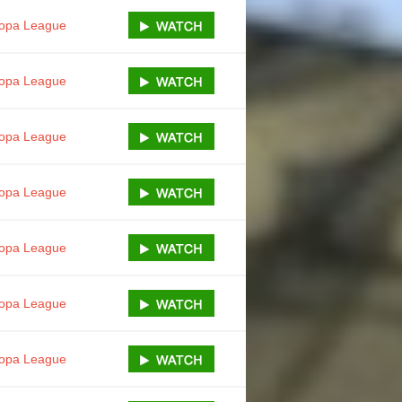
opa League
opa League
opa League
opa League
opa League
opa League
opa League