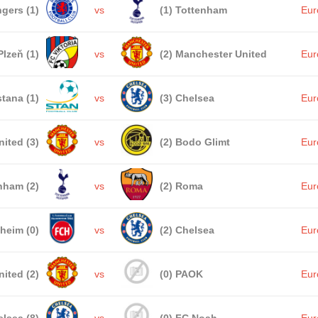
gers (1)
vs
(1) Tottenham
Eur
Plzeň (1)
vs
(2) Manchester United
Eur
tana (1)
vs
(3) Chelsea
Eur
ited (3)
vs
(2) Bodo Glimt
Eur
nham (2)
vs
(2) Roma
Eur
heim (0)
vs
(2) Chelsea
Eur
ited (2)
vs
(0) PAOK
Eur
lsea (8)
vs
(0) FC Noah
Eur