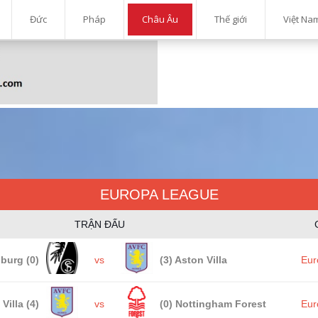
Đức
Pháp
Châu Âu
Thế giới
Việt Na
EUROPA LEAGUE
TRẬN ĐẤU
iburg (0)
vs
(3) Aston Villa
Eur
Villa (4)
vs
(0) Nottingham Forest
Eur