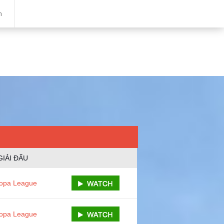
m
GIẢI ĐẤU
opa League
opa League