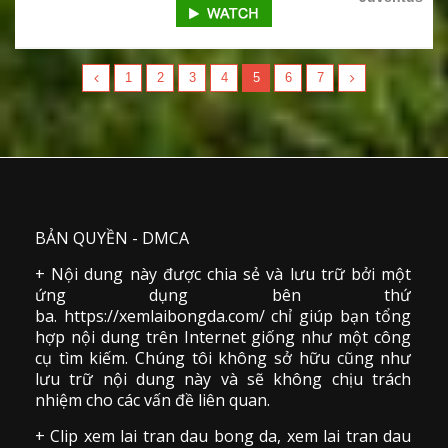
1
2
3
4
5
6
7
BẢN QUYỀN - DMCA
+ Nội dung này được chia sẻ và lưu trữ bởi một
ứng dụng bên thứ
ba. https://xemlaibongda.com/ chỉ giúp bạn tổng
hợp nội dung trên Internet giống như một công
cụ tìm kiếm. Chúng tôi không sở hữu cũng như
lưu trữ nội dung này và sẽ không chịu trách
nhiệm cho các vấn đề liên quan.
+ Clip
xem lai tran dau
bong da
,
xem lai tran dau