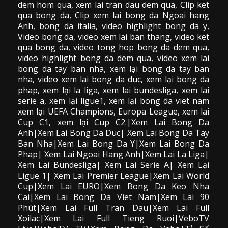
dem hom qua,
xem lai tran dau dem qua
, Clip
ket
qua bong da
,
Clip xem lai bong da
Ngoai hang
Anh, bong da italia, video
highlight bong da
y,
Video bong da,
video xem lai ban thang
,
video
ket
qua bong da
, video tong hop bong da dem qua,
video highlight bong da dem qua
,
video xem lai
bong da
tay ban nha, xem lại bong da tay ban
nha,
video
xem lai bong da
duc, xem lại bong da
phap, xem lại la liga, xem lai bundesliga, xem lai
serie a, xem lại ligue1, xem lại bong da viet nam
xem lại UEFA Champions, Europa League, xem lai
Cup C1, xem lại Cup C2.
|Xem Lai Bong Da
Anh|Xem Lai Bong Da Duc| Xem Lai Bong Da Tay
Ban Nha|Xem Lai Bong Da Y|Xem Lai Bong Da
Phap| Xem Lai Ngoai Hang Anh|Xem Lai La Liga|
Xem Lai Bundesliga| Xem Lai Serie A| Xem Lại
Ligue 1| Xem Lai Premier League|Xem Lai World
Cup|Xem Lai EURO|Xem Bong Da Keo Nha
Cai|Xem Lai Bong Da Viet Nam|Xem Lai 90
Phút|Xem Lai Full Tran Dau|Xem Lai Full
Xoilac|Xem Lai Full Tieng Ruoi|VeboTV