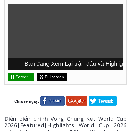
Bạn đang Xem Lại trận đấu và Highlight t
Server 1
Fullscreen
Chia sẻ ngay:
Diễn biến chính Vong Chung Ket World Cup
2026|Featured|Highlights World Cup 2026