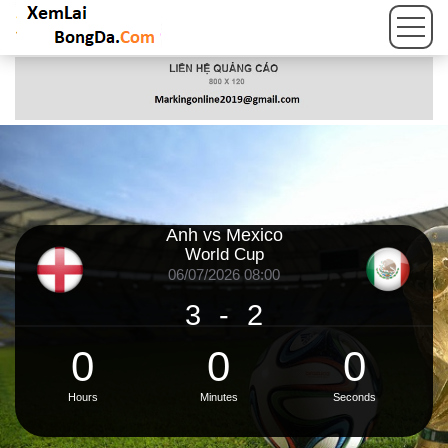
Anh vs Mexico
World Cup
06/07/2026 08:00
3
-
2
0
0
0
Hours
Minutes
Seconds