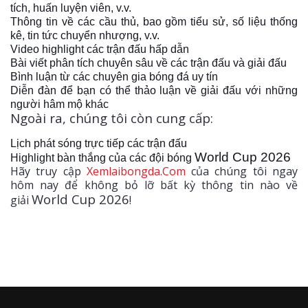
tích, huấn luyện viên, v.v.
Thông tin về các cầu thủ, bao gồm tiểu sử, số liệu thống
kê, tin tức chuyển nhượng, v.v.
Video highlight các trận đấu hấp dẫn
Bài viết phân tích chuyên sâu về các trận đấu và giải đấu
Bình luận từ các chuyên gia bóng đá uy tín
Diễn đàn để bạn có thể thảo luận về giải đấu với những
người hâm mộ khác
Ngoài ra, chúng tôi còn cung cấp:
Lịch phát sóng trực tiếp các trận đấu
World Cup 2026
Highlight bàn thắng của các đội bóng
Hãy truy cập
Xemlaibongda.Com
của chúng tôi ngay
hôm nay để không bỏ lỡ bất kỳ thông tin nào về
World Cup 2026
giải
!