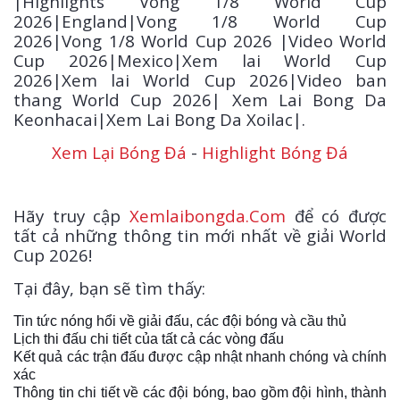
|Highlights Vong 1/8 World Cup
2026|England|Vong 1/8 World Cup
2026|Vong 1/8 World Cup 2026 |Video World
Cup 2026|Mexico|Xem lai World Cup
2026|Xem lai World Cup 2026|Video ban
thang World Cup 2026| Xem Lai Bong Da
Keonhacai|Xem Lai Bong Da Xoilac|.
Xem Lại Bóng Đá
-
Highlight Bóng Đá
Hãy truy cập
Xemlaibongda.Com
để có được
tất cả những thông tin mới nhất về giải World
Cup 2026!
Tại đây, bạn sẽ tìm thấy:
Tin tức nóng hổi về giải đấu, các đội bóng và cầu thủ
Lịch thi đấu chi tiết của tất cả các vòng đấu
Kết quả các trận đấu được cập nhật nhanh chóng và chính
xác
Thông tin chi tiết về các đội bóng, bao gồm đội hình, thành