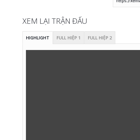
XEM LẠI TRẬN ĐẤU
HIGHLIGHT
FULL HIỆP 1
FULL HIỆP 2