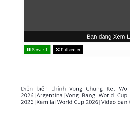
Bạn đang Xem Lại tr
Server 1
Fullscreen
Diễn biến chính Vong Chung Ket Worl
2026|Argentina|Vong Bang World Cup
2026|Xem lai World Cup 2026|Video ban 