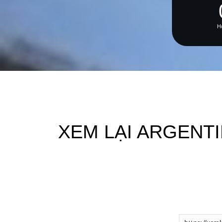
H
XEM LẠI ARGENT