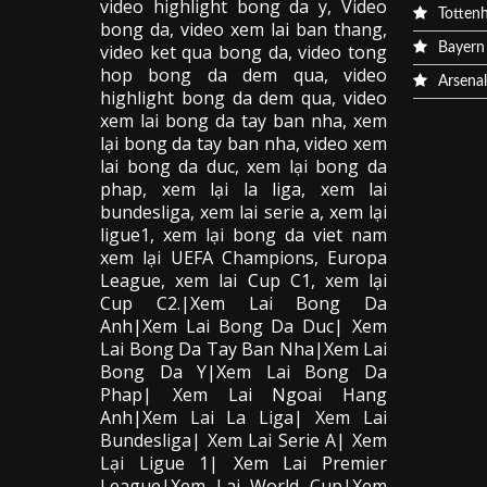
video
highlight bong da
y, Video
Totten
bong da,
video xem lai ban thang
,
video
ket qua bong da
, video tong
Bayern
hop bong da dem qua,
video
Arsenal
highlight bong da dem qua
,
video
xem lai bong da
tay ban nha, xem
lại bong da tay ban nha,
video
xem
lai bong da
duc, xem lại bong da
phap, xem lại la liga, xem lai
bundesliga, xem lai serie a, xem lại
ligue1, xem lại bong da viet nam
xem lại UEFA Champions, Europa
League, xem lai Cup C1, xem lại
Cup C2.
|Xem Lai Bong Da
Anh|Xem Lai Bong Da Duc| Xem
Lai Bong Da Tay Ban Nha|Xem Lai
Bong Da Y|Xem Lai Bong Da
Phap| Xem Lai Ngoai Hang
Anh|Xem Lai La Liga| Xem Lai
Bundesliga| Xem Lai Serie A| Xem
Lại Ligue 1| Xem Lai Premier
League|Xem Lai World Cup|Xem