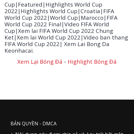
Cup|Featured|Highlights World Cup
2022|Highlights World Cup|Croatia
|FIFA
World Cup 2022|World Cup|Marocco|FIFA
World Cup 2022 Final
|Video FIFA World
Cup|Xem lai FIFA World Cup 2022 Chung
Ket|Xem lai World Cup 2022|Video ban thang
FIFA World Cup 2022| Xem Lai Bong Da
Keonhacai.
Xem Lại Bóng Đá
-
Highlight Bóng Đá
BẢN QUYỀN - DMCA