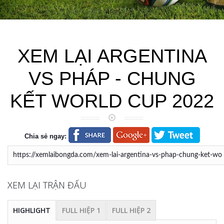
XEM LẠI ARGENTINA
VS PHÁP - CHUNG
KẾT WORLD CUP 2022
Chia sẻ ngay:
XEM LẠI TRẬN ĐẤU
HIGHLIGHT
FULL HIỆP 1
FULL HIỆP 2