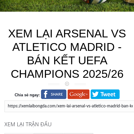
XEM LẠI ARSENAL VS
ATLETICO MADRID -
BÁN KẾT UEFA
CHAMPIONS 2025/26
Chia sẻ ngay:
XEM LẠI TRẬN ĐẤU