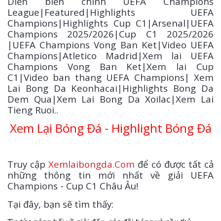
Diễn biến chính UEFA Champions
League|Featured|Highlights UEFA
Champions|Highlights Cup C1|Arsenal|UEFA
Champions 2025/2026|Cup C1 2025/2026
|UEFA Champions Vong Ban Ket|Video UEFA
Champions|Atletico Madrid|Xem lai UEFA
Champions Vong Ban Ket|Xem lai Cup
C1|Video ban thang UEFA Champions| Xem
Lai Bong Da Keonhacai|Highlights Bong Da
Dem Qua|Xem Lai Bong Da Xoilac|Xem Lai
Tieng Ruoi..
Xem Lại Bóng Đá
-
Highlight Bóng Đá
Truy cập
Xemlaibongda.Com
để có được tất cả
những thông tin mới nhất về giải UEFA
Champions - Cup C1 Châu Âu!
Tại đây, bạn sẽ tìm thấy: