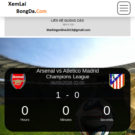
Arsenal vs Atletico Madrid
Champions League
06/05/2026 02:00
1
-
0
0
0
0
Hours
Minutes
Seconds