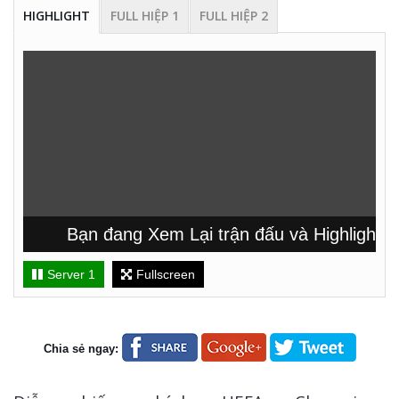
HIGHLIGHT
FULL HIỆP 1
FULL HIỆP 2
Bạn đang Xem Lại trận đấu và Highlight trậ
Server 1
Fullscreen
Chia sẻ ngay: