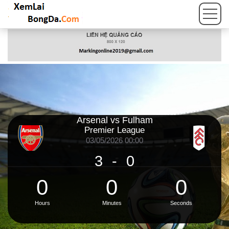
Arsenal vs Fulham
Premier League
03/05/2026 00:00
3
-
0
0
0
0
Hours
Minutes
Seconds