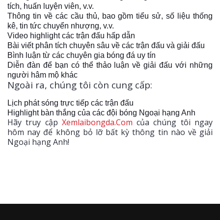
tích, huấn luyện viên, v.v.
Thông tin về các cầu thủ, bao gồm tiểu sử, số liệu thống
kê, tin tức chuyển nhượng, v.v.
Video highlight các trận đấu hấp dẫn
Bài viết phân tích chuyên sâu về các trận đấu và giải đấu
Bình luận từ các chuyên gia bóng đá uy tín
Diễn đàn để bạn có thể thảo luận về giải đấu với những
người hâm mộ khác
Ngoài ra, chúng tôi còn cung cấp:
Lịch phát sóng trực tiếp các trận đấu
Highlight bàn thắng của các đội bóng Ngoại hạng Anh
Hãy truy cập
Xemlaibongda.Com
của chúng tôi ngay
hôm nay để không bỏ lỡ bất kỳ thông tin nào về giải
Ngoại hạng Anh!