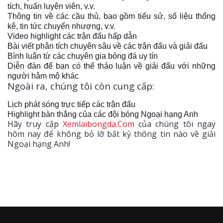
tích, huấn luyện viên, v.v.
Thông tin về các cầu thủ, bao gồm tiểu sử, số liệu thống
kê, tin tức chuyển nhượng, v.v.
Video highlight các trận đấu hấp dẫn
Bài viết phân tích chuyên sâu về các trận đấu và giải đấu
Bình luận từ các chuyên gia bóng đá uy tín
Diễn đàn để bạn có thể thảo luận về giải đấu với những
người hâm mộ khác
Ngoài ra, chúng tôi còn cung cấp:
Lịch phát sóng trực tiếp các trận đấu
Highlight bàn thắng của các đội bóng Ngoại hạng Anh
Hãy truy cập
Xemlaibongda.Com
của chúng tôi ngay
hôm nay để không bỏ lỡ bất kỳ thông tin nào về giải
Ngoại hạng Anh!