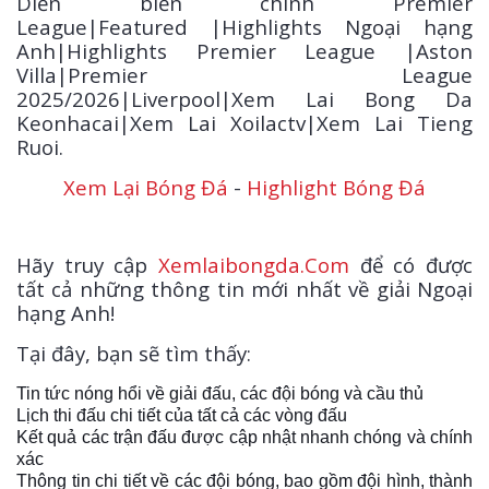
Diễn biến chính Premier
League|Featured |Highlights Ngoại hạng
Anh|Highlights Premier League |Aston
Villa|Premier League
2025/2026|Liverpool|Xem Lai Bong Da
Keonhacai|Xem Lai Xoilactv|Xem Lai Tieng
Ruoi.
Xem Lại Bóng Đá
-
Highlight Bóng Đá
Hãy truy cập
Xemlaibongda.Com
để có được
tất cả những thông tin mới nhất về giải Ngoại
hạng Anh!
Tại đây, bạn sẽ tìm thấy:
Tin tức nóng hổi về giải đấu, các đội bóng và cầu thủ
Lịch thi đấu chi tiết của tất cả các vòng đấu
Kết quả các trận đấu được cập nhật nhanh chóng và chính
xác
Thông tin chi tiết về các đội bóng, bao gồm đội hình, thành