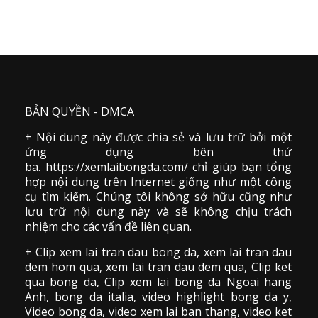
BẢN QUYỀN - DMCA
+ Nội dung này được chia sẻ và lưu trữ bởi một
ứng dụng bên thứ
ba. https://xemlaibongda.com/ chỉ giúp bạn tổng
hợp nội dung trên Internet giống như một công
cụ tìm kiếm. Chúng tôi không sở hữu cũng như
lưu trữ nội dung này và sẽ không chịu trách
nhiệm cho các vấn đề liên quan.
+ Clip
xem lai tran dau
bong da
,
xem lai tran dau
dem hom qua,
xem lai tran dau dem qua
, Clip
ket
qua bong da
,
Clip xem lai bong da
Ngoai hang
Anh, bong da italia, video
highlight bong da
y,
Video bong da,
video xem lai ban thang
,
video
ket