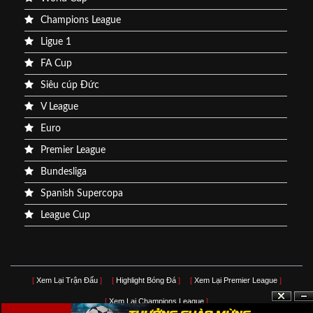
Champions League
Ligue 1
FA Cup
Siêu cúp Đức
V League
Euro
Premier League
Bundesliga
Spanish Supercopa
League Cup
Xem Lại Trận Đấu
Highlight Bóng Đá
Xem Lại Premier League
X
-
Xem Lại Champions League