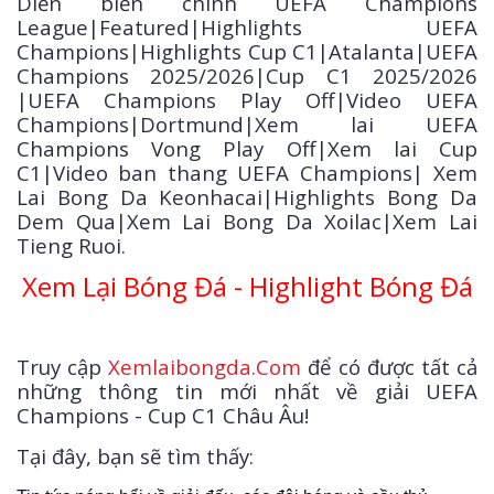
Diễn biến chính UEFA Champions
League|Featured|Highlights UEFA
Champions|Highlights Cup C1|Atalanta|UEFA
Champions 2025/2026|Cup C1 2025/2026
|UEFA Champions Play Off|Video UEFA
Champions|Dortmund|Xem lai UEFA
Champions Vong Play Off|Xem lai Cup
C1|Video ban thang UEFA Champions| Xem
Lai Bong Da Keonhacai|Highlights Bong Da
Dem Qua|Xem Lai Bong Da Xoilac|Xem Lai
Tieng Ruoi.
Xem Lại Bóng Đá
-
Highlight Bóng Đá
Truy cập
Xemlaibongda.Com
để có được tất cả
những thông tin mới nhất về giải UEFA
Champions - Cup C1 Châu Âu!
Tại đây, bạn sẽ tìm thấy: