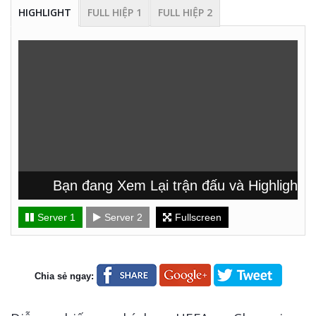
HIGHLIGHT
FULL HIỆP 1
FULL HIỆP 2
Bạn đang Xem Lại trận đấu và Highlight tr
Server 1
Server 2
Fullscreen
Chia sẻ ngay: