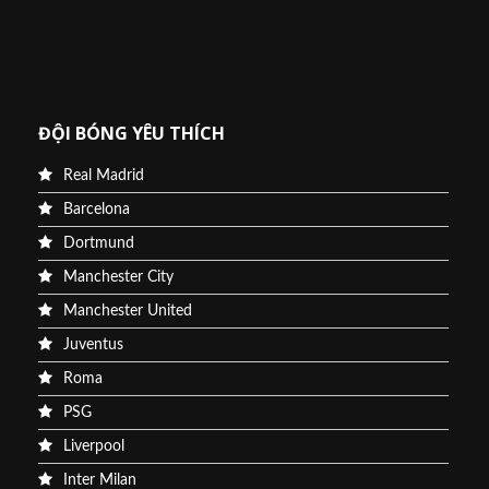
ĐỘI BÓNG YÊU THÍCH
Real Madrid
Barcelona
Dortmund
Manchester City
Manchester United
Juventus
Roma
PSG
Liverpool
Inter Milan