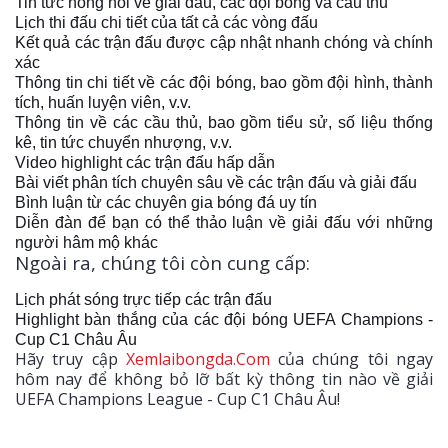
Tin tức nóng hổi về giải đấu, các đội bóng và cầu thủ
Lịch thi đấu chi tiết của tất cả các vòng đấu
Kết quả các trận đấu được cập nhật nhanh chóng và chính
xác
Thông tin chi tiết về các đội bóng, bao gồm đội hình, thành
tích, huấn luyện viên, v.v.
Thông tin về các cầu thủ, bao gồm tiểu sử, số liệu thống
kê, tin tức chuyển nhượng, v.v.
Video highlight các trận đấu hấp dẫn
Bài viết phân tích chuyên sâu về các trận đấu và giải đấu
Bình luận từ các chuyên gia bóng đá uy tín
Diễn đàn để bạn có thể thảo luận về giải đấu với những
người hâm mộ khác
Ngoài ra, chúng tôi còn cung cấp:
Lịch phát sóng trực tiếp các trận đấu
Highlight bàn thắng của các đội bóng UEFA Champions -
Cup C1 Châu Âu
Hãy truy cập
Xemlaibongda.Com
của chúng tôi ngay
hôm nay để không bỏ lỡ bất kỳ thông tin nào về giải
UEFA Champions League - Cup C1 Châu Âu!