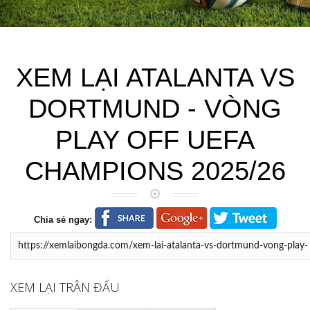
XEM LẠI ATALANTA VS
DORTMUND - VÒNG
PLAY OFF UEFA
CHAMPIONS 2025/26
Chia sẻ ngay:
XEM LẠI TRẬN ĐẤU