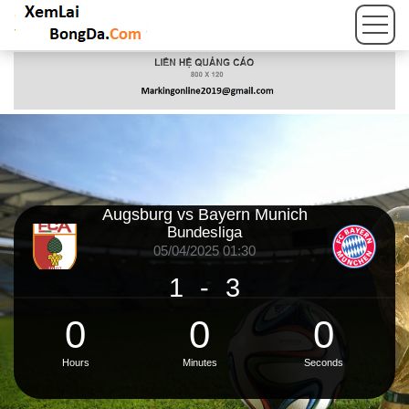
Augsburg vs Bayern Munich
Bundesliga
05/04/2025 01:30
1
-
3
0
0
0
Hours
Minutes
Seconds