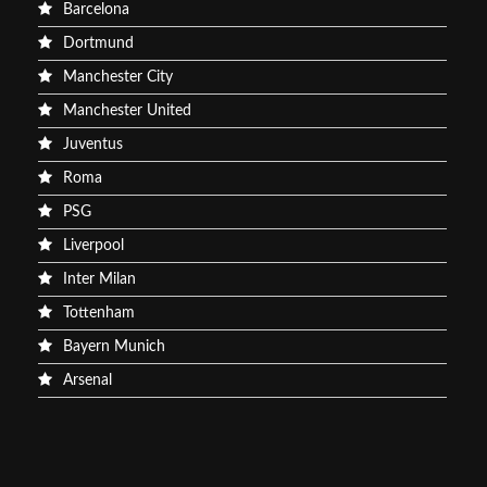
Barcelona
Dortmund
Manchester City
Manchester United
Juventus
Roma
PSG
Liverpool
Inter Milan
Tottenham
Bayern Munich
Arsenal