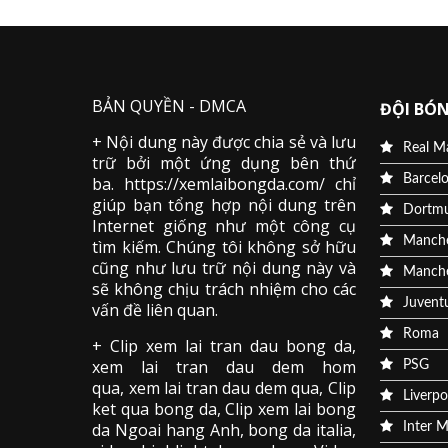
BẢN QUYỀN - DMCA
ĐỘI BÓN
+ Nội dung này được chia sẻ và lưu
Real M
trữ bởi một ứng dụng bên thứ
Barcel
ba. https://xemlaibongda.com/ chỉ
giúp bạn tổng hợp nội dung trên
Dortm
Internet giống như một công cụ
Manche
tìm kiếm. Chúng tôi không sở hữu
cũng như lưu trữ nội dung này và
Manche
sẽ không chịu trách nhiệm cho các
Juvent
vấn đề liên quan.
Roma
+ Clip
xem lai tran dau
bong da
,
xem lai tran dau dem hom
PSG
qua,
xem lai tran dau dem qua
, Clip
Liverpo
ket qua bong da
,
Clip xem lai bong
da
Ngoai hang Anh, bong da italia,
Inter M