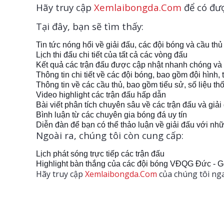
Hãy truy cập
Xemlaibongda.Com
để có đượ
Tại đây, bạn sẽ tìm thấy:
Tin tức nóng hổi về giải đấu, các đội bóng và cầu thủ
Lịch thi đấu chi tiết của tất cả các vòng đấu
Kết quả các trận đấu được cập nhật nhanh chóng và
Thông tin chi tiết về các đội bóng, bao gồm đội hình, t
Thông tin về các cầu thủ, bao gồm tiểu sử, số liệu th
Video highlight các trận đấu hấp dẫn
Bài viết phân tích chuyên sâu về các trận đấu và giải
Bình luận từ các chuyên gia bóng đá uy tín
Diễn đàn để bạn có thể thảo luận về giải đấu với 
Ngoài ra, chúng tôi còn cung cấp:
Lịch phát sóng trực tiếp các trận đấu
Highlight bàn thắng của các đội bóng VĐQG Đức - 
Hãy truy cập
Xemlaibongda.Com
của chúng tôi ng