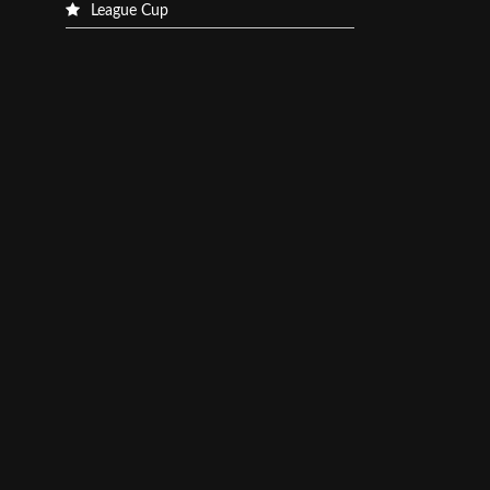
League Cup