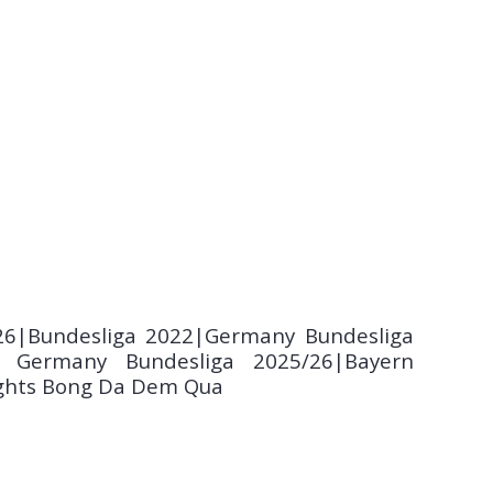
ipzig tại Xemlaibongda.Com . Để tạo tài cá độ bón
26
|Bundesliga 2022|Germany Bundesliga
Germany Bundesliga 2025/26|Bayern
ights Bong Da Dem Qua