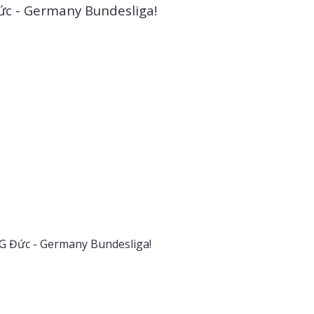
ức - Germany Bundesliga!
QG Đức - Germany Bundesliga!