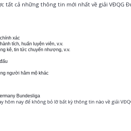
c tất cả những thông tin mới nhất về giải VĐQG Đ
 chính xác
hành tích, huấn luyện viên, v.v.
ống kê, tin tức chuyển nhượng, v.v.
 đấu
những người hâm mộ khác
Germany Bundesliga
ay hôm nay để không bỏ lỡ bất kỳ thông tin nào về giải VĐ