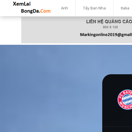
Anh
Tây Ban Nha
Italia