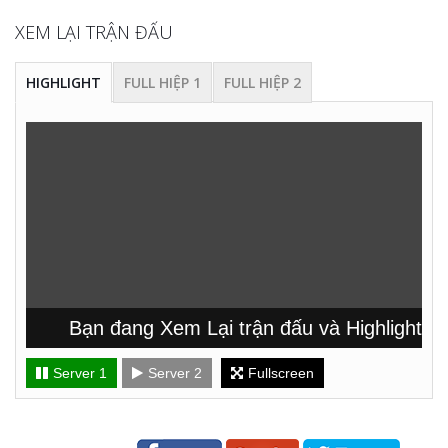
XEM LẠI TRẬN ĐẤU
HIGHLIGHT
FULL HIỆP 1
FULL HIỆP 2
Bạn đang Xem Lại trận đấu và Highlight tr
Server 1
Server 2
Fullscreen