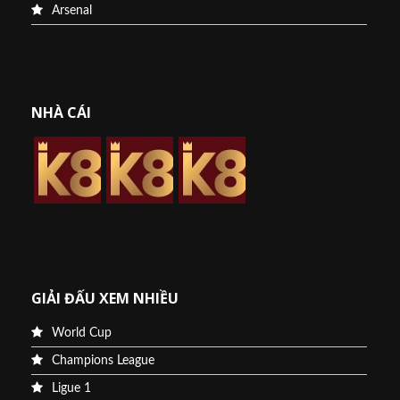
Arsenal
NHÀ CÁI
GIẢI ĐẤU XEM NHIỀU
World Cup
Champions League
Ligue 1