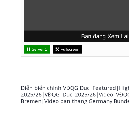
Bạn đang Xem Lại trậ
Server 1
Fullscreen
Diễn biến chính VĐQG Duc|Featured|High
2025/26|VĐQG Duc 2025/26|Video VĐQ
Bremen|
Video ban thang Germany Bunde