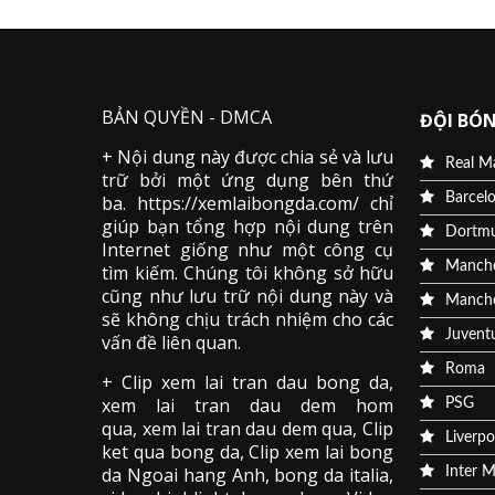
BẢN QUYỀN - DMCA
ĐỘI BÓN
+ Nội dung này được chia sẻ và lưu
Real M
trữ bởi một ứng dụng bên thứ
Barcel
ba. https://xemlaibongda.com/ chỉ
giúp bạn tổng hợp nội dung trên
Dortm
Internet giống như một công cụ
Manche
tìm kiếm. Chúng tôi không sở hữu
cũng như lưu trữ nội dung này và
Manche
sẽ không chịu trách nhiệm cho các
Juvent
vấn đề liên quan.
Roma
+ Clip
xem lai tran dau
bong da
,
xem lai tran dau dem hom
PSG
qua,
xem lai tran dau dem qua
, Clip
Liverpo
ket qua bong da
,
Clip xem lai bong
da
Ngoai hang Anh, bong da italia,
Inter M