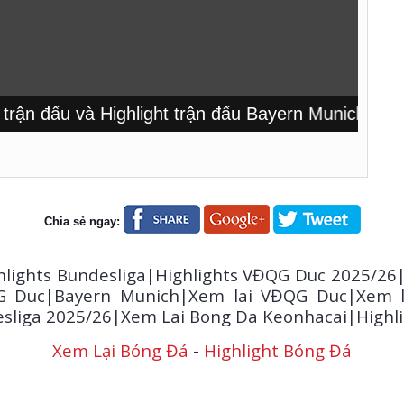
n đấu và Highlight trận đấu Bayern Munich vs Wer
Chia sẻ ngay:
lights Bundesliga|Highlights VĐQG Duc
2025/26
G Duc|Bayern Munich
|Xem lai
VĐQG
Duc|Xem l
sliga 2025/26|Xem Lai Bong Da Keonhacai|Highl
Xem Lại Bóng Đá
-
Highlight Bóng Đá