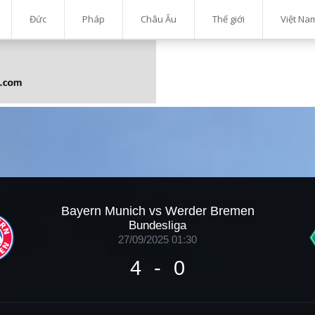
Đức
Pháp
Châu Âu
Thế giới
Việt Na
Bayern Munich vs Werder Bremen
Bundesliga
27/09/2025 01:30
4
-
0