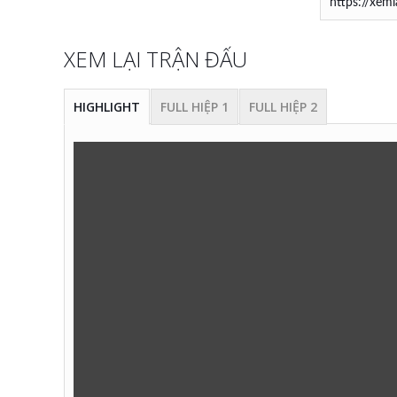
XEM LẠI TRẬN ĐẤU
HIGHLIGHT
FULL HIỆP 1
FULL HIỆP 2