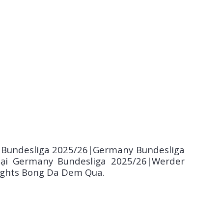
der Bremen tại Xemlaibongda.Com . Để tạo tài cá
|Bundesliga 2025/26|Germany Bundesliga
ại Germany Bundesliga 2025/26|Werder
ights Bong Da Dem Qua.