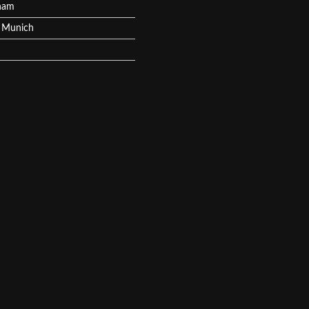
ham
 Munich