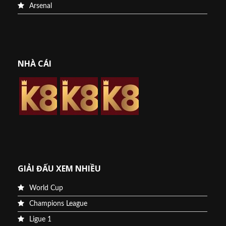
Arsenal
NHÀ CÁI
GIẢI ĐẤU XEM NHIỀU
World Cup
Champions League
Ligue 1