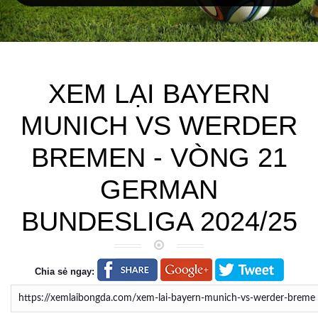
XEM LẠI BAYERN
MUNICH VS WERDER
BREMEN - VÒNG 21
GERMAN
BUNDESLIGA 2024/25
Chia sẻ ngay: