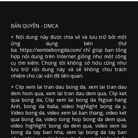
BẢN QUYỀN - DMCA
+ Nội dung này được chia sẻ và lưu trữ bởi một
ứng dụng bên thứ
ba. https://xemlaibongda.com/ chỉ giúp bạn tổng
hợp nội dung trên Internet giống như một công
cụ tìm kiếm. Chúng tôi không sở hữu cũng như
lưu trữ nội dung này và sẽ không chịu trách
nhiệm cho các vấn đề liên quan.
+ Clip
xem lai tran dau
bong da
,
xem lai tran dau
dem hom qua,
xem lai tran dau dem qua
, Clip
ket
qua bong da
,
Clip xem lai bong da
Ngoai hang
Anh, bong da italia, video
highlight bong da
y,
Video bong da,
video xem lai ban thang
,
video
ket
qua bong da
, video tong hop bong da dem qua,
video highlight bong da dem qua
,
video xem lai
bong da
tay ban nha, xem lại bong da tay ban