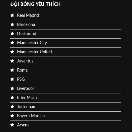
ĐỘI BÓNG YÊU THÍCH
Real Madrid
Barcelona
Dortmund
Manchester City
Manchester United
Juventus
Roma
PSG
Liverpool
Inter Milan
Tottenham
Bayern Munich
Arsenal