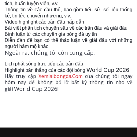
tích, huấn luyện viên, v.v.
Thông tin về các cầu thủ, bao gồm tiểu sử, số liệu thống
kê, tin tức chuyển nhượng, v.v.
Video highlight các trận đấu hấp dẫn
Bài viết phân tích chuyên sâu về các trận đấu và giải đấu
Bình luận từ các chuyên gia bóng đá uy tín
Diễn đàn để bạn có thể thảo luận về giải đấu với những
người hâm mộ khác
Ngoài ra, chúng tôi còn cung cấp:
Lịch phát sóng trực tiếp các trận đấu
World Cup 2026
Highlight bàn thắng của các đội bóng
Hãy truy cập
Xemlaibongda.Com
của chúng tôi ngay
hôm nay để không bỏ lỡ bất kỳ thông tin nào về
World Cup 2026
giải
!