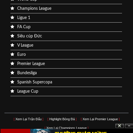
Champions League
Ligue 1
FA Cup
Siêu cúp Đức
V League
Euro
Premier League
Bundesliga
Spanish Supercopa
League Cup
Xem Lại Trận Đấu
Highlight Bóng Đá
Xem Lại Premier League
X
-
Xem Lại Champions League