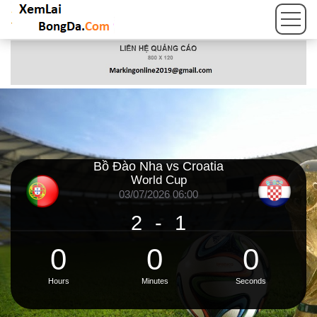
Bồ Đào Nha vs Croatia
World Cup
03/07/2026 06:00
2
-
1
0
0
0
Hours
Minutes
Seconds