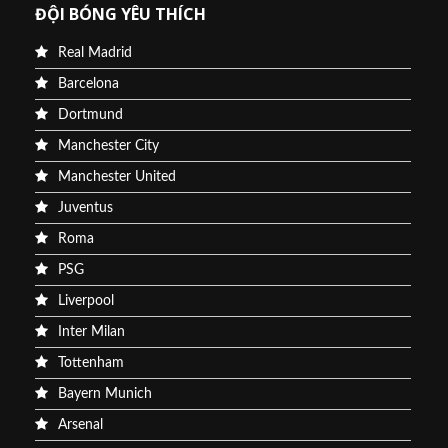
ĐỘI BÓNG YÊU THÍCH
Real Madrid
Barcelona
Dortmund
Manchester City
Manchester United
Juventus
Roma
PSG
Liverpool
Inter Milan
Tottenham
Bayern Munich
Arsenal