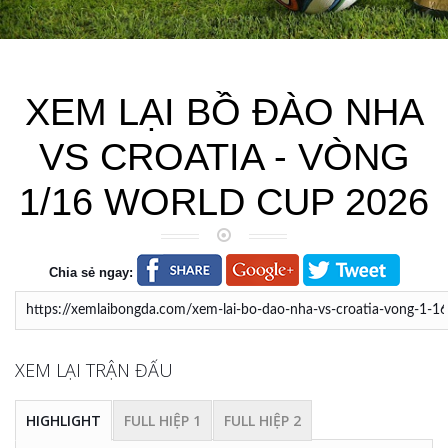
XEM LẠI BỒ ĐÀO NHA
VS CROATIA - VÒNG
1/16 WORLD CUP 2026
Chia sẻ ngay:
XEM LẠI TRẬN ĐẤU
HIGHLIGHT
FULL HIỆP 1
FULL HIỆP 2