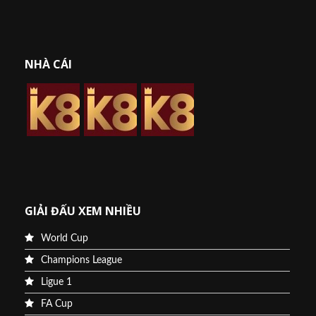
NHÀ CÁI
GIẢI ĐẤU XEM NHIỀU
World Cup
Champions League
Ligue 1
FA Cup