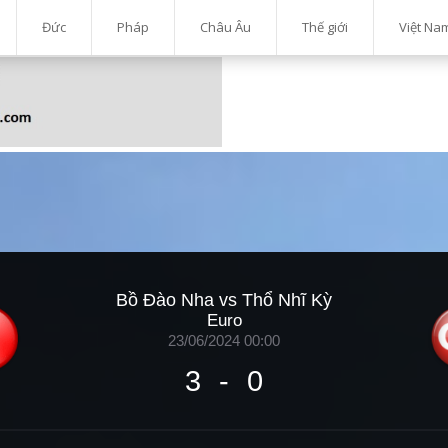
Đức
Pháp
Châu Âu
Thế giới
Việt Na
Bồ Đào Nha vs Thổ Nhĩ Kỳ
Euro
23/06/2024 00:00
3
-
0