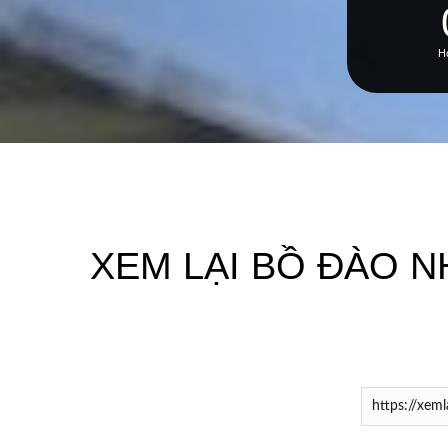
H
XEM LẠI BỒ ĐÀO N