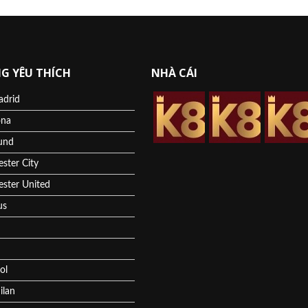
G YÊU THÍCH
NHÀ CÁI
adrid
ona
und
ster City
ster United
us
ol
ilan