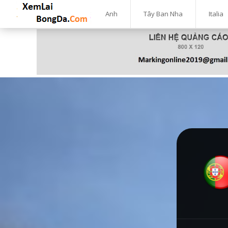
Anh
Tây Ban Nha
Italia