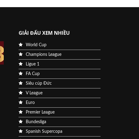
GIẢI ĐẤU XEM NHIỀU
World Cup
Champions League
Ligue 1
FA Cup
Siêu cúp Đức
V League
Euro
Premier League
Bundesliga
Spanish Supercopa