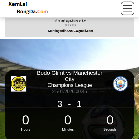
Bodo Glimt vs Manchester
City
Champions League
21/01/2026 00:45
3
-
1
0
0
0
Hours
Minutes
Seconds