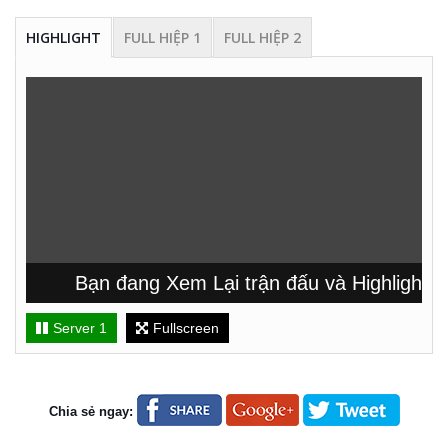
HIGHLIGHT
FULL HIỆP 1
FULL HIỆP 2
Bạn đang Xem Lại trận đấu và Highlight tr
Server 1
Fullscreen
Chia sẻ ngay: