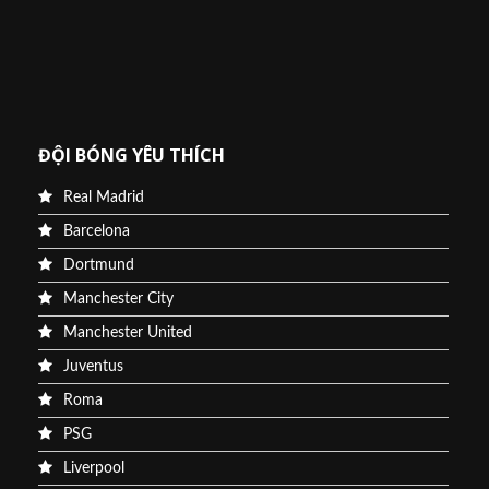
ĐỘI BÓNG YÊU THÍCH
Real Madrid
Barcelona
Dortmund
Manchester City
Manchester United
Juventus
Roma
PSG
Liverpool