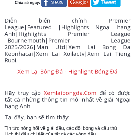
Chia sẻ ngay:
Diễn biến chính Premier
League|Featured |Highlights Ngoại hạng
Anh|Highlights Premier League
|Bournemouth|Premier League
2025/2026|Man Utd|Xem Lai Bong Da
Keonhacai|Xem Lai Xoilactv|Xem Lai Tieng
Ruoi.
Xem Lại Bóng Đá
-
Highlight Bóng Đá
Hãy truy cập
Xemlaibongda.Com
để có được
tất cả những thông tin mới nhất về giải Ngoại
hạng Anh!
Tại đây, bạn sẽ tìm thấy:
Tin tức nóng hổi về giải đấu, các đội bóng và cầu thủ
Lịch thi đấu chi tiết của tất cả các vòng đấu