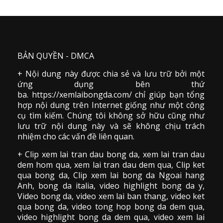
BẢN QUYỀN - DMCA
+ Nội dung này được chia sẻ và lưu trữ bởi một
ứng dụng bên thứ
ba. https://xemlaibongda.com/ chỉ giúp bạn tổng
hợp nội dung trên Internet giống như một công
cụ tìm kiếm. Chúng tôi không sở hữu cũng như
lưu trữ nội dung này và sẽ không chịu trách
nhiệm cho các vấn đề liên quan.
+ Clip
xem lai tran dau
bong da
,
xem lai tran dau
dem hom qua,
xem lai tran dau dem qua
, Clip
ket
qua bong da
,
Clip xem lai bong da
Ngoai hang
Anh, bong da italia, video
highlight bong da
y,
Video bong da,
video xem lai ban thang
,
video
ket
qua bong da
, video tong hop bong da dem qua,
video highlight bong da dem qua
,
video xem lai