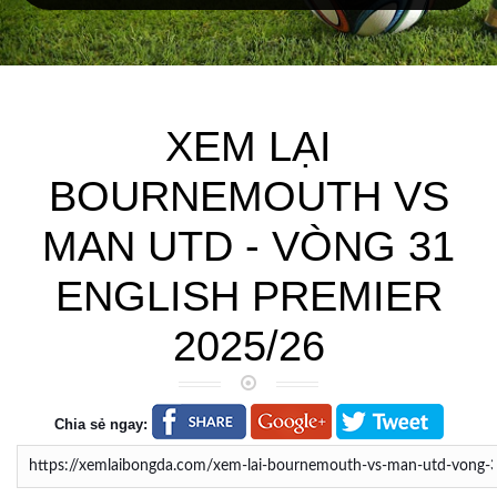
XEM LẠI
BOURNEMOUTH VS
MAN UTD - VÒNG 31
ENGLISH PREMIER
2025/26
Chia sẻ ngay: