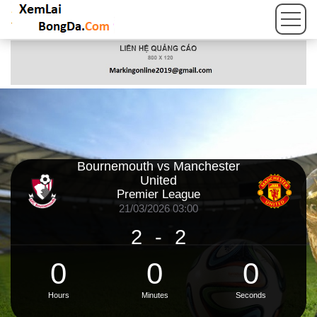
Bournemouth vs Manchester
United
Premier League
21/03/2026 03:00
2
-
2
0
0
0
Hours
Minutes
Seconds