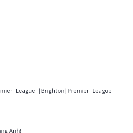
verpool tại Xemlaibongda.Com . Để tạo tài cá độ b
emier League |Brighton|Premier League
ạng Anh!