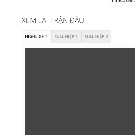
XEM LẠI TRẬN ĐẤU
HIGHLIGHT
FULL HIỆP 1
FULL HIỆP 2