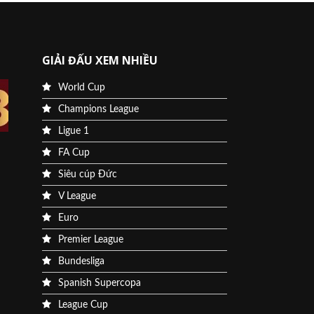
GIẢI ĐẤU XEM NHIỀU
World Cup
Champions League
Ligue 1
FA Cup
Siêu cúp Đức
V League
Euro
Premier League
Bundesliga
Spanish Supercopa
League Cup