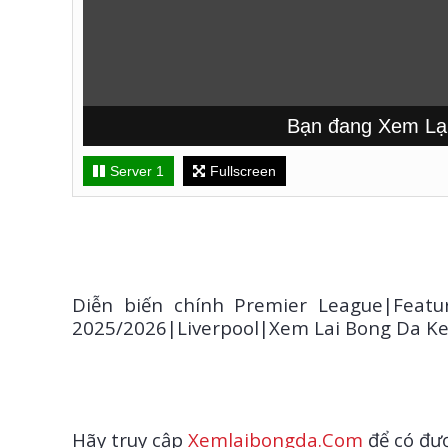
Bạn đang Xem Lại trậ
Server 1
Fullscreen
Diễn biến chính Premier League|Featu
2025/2026|Liverpool|Xem Lai Bong Da Keo
Hãy truy cập
Xemlaibongda.Com
để có đượ