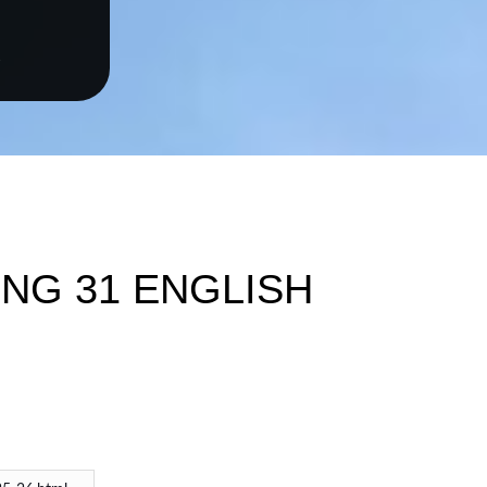
s
ÒNG 31 ENGLISH