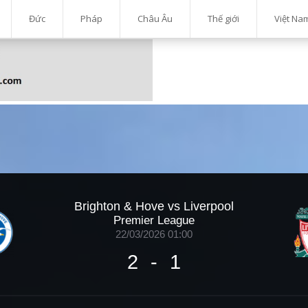
Đức
Pháp
Châu Âu
Thế giới
Việt Na
Brighton & Hove vs Liverpool
Premier League
22/03/2026 01:00
2
-
1