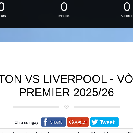
0
0
0
ours
Minutes
Second
TON VS LIVERPOOL - V
PREMIER 2025/26
Chia sẻ ngay: