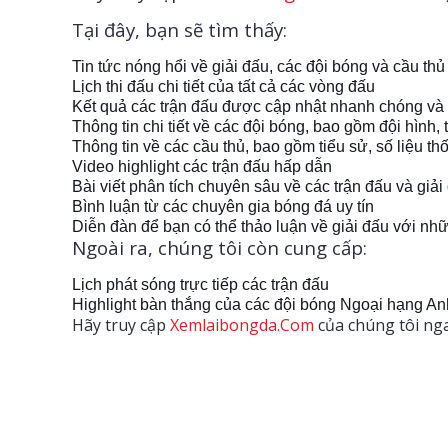
Tại đây, bạn sẽ tìm thấy:
Tin tức nóng hổi về giải đấu, các đội bóng và cầu thủ
Lịch thi đấu chi tiết của tất cả các vòng đấu
Kết quả các trận đấu được cập nhật nhanh chóng và
Thông tin chi tiết về các đội bóng, bao gồm đội hình, t
Thông tin về các cầu thủ, bao gồm tiểu sử, số liệu th
Video highlight các trận đấu hấp dẫn
Bài viết phân tích chuyên sâu về các trận đấu và giải
Bình luận từ các chuyên gia bóng đá uy tín
Diễn đàn để bạn có thể thảo luận về giải đấu với 
Ngoài ra, chúng tôi còn cung cấp:
Lịch phát sóng trực tiếp các trận đấu
Highlight bàn thắng của các đội bóng Ngoại hạng An
Hãy truy cập
Xemlaibongda.Com
của chúng tôi nga