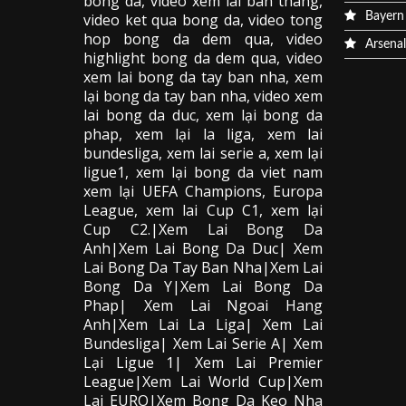
bong da,
video xem lai ban thang
,
video
ket qua bong da
, video tong
Bayern
hop bong da dem qua,
video
Arsenal
highlight bong da dem qua
,
video
xem lai bong da
tay ban nha, xem
lại bong da tay ban nha,
video
xem
lai bong da
duc, xem lại bong da
phap, xem lại la liga, xem lai
bundesliga, xem lai serie a, xem lại
ligue1, xem lại bong da viet nam
xem lại UEFA Champions, Europa
League, xem lai Cup C1, xem lại
Cup C2.
|Xem Lai Bong Da
Anh|Xem Lai Bong Da Duc| Xem
Lai Bong Da Tay Ban Nha|Xem Lai
Bong Da Y|Xem Lai Bong Da
Phap| Xem Lai Ngoai Hang
Anh|Xem Lai La Liga| Xem Lai
Bundesliga| Xem Lai Serie A| Xem
Lại Ligue 1| Xem Lai Premier
League|Xem Lai World Cup|Xem
Lai EURO|Xem Bong Da Keo Nha