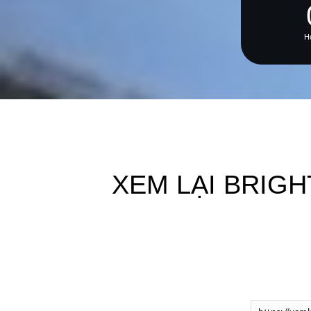
H
XEM LẠI BRIGH