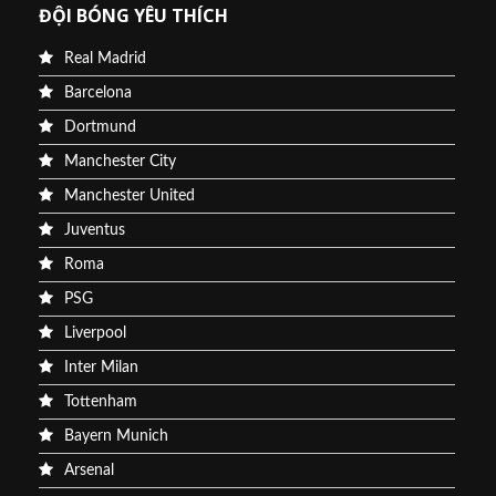
ĐỘI BÓNG YÊU THÍCH
Real Madrid
Barcelona
Dortmund
Manchester City
Manchester United
Juventus
Roma
PSG
Liverpool
Inter Milan
Tottenham
Bayern Munich
Arsenal