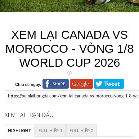
XEM LẠI CANADA VS
MOROCCO - VÒNG 1/8
WORLD CUP 2026
Chia sẻ ngay:
XEM LẠI TRẬN ĐẤU
HIGHLIGHT
FULL HIỆP 1
FULL HIỆP 2