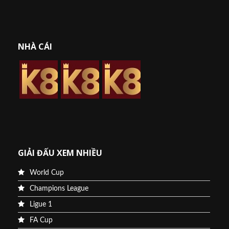
NHÀ CÁI
GIẢI ĐẤU XEM NHIỀU
World Cup
Champions League
Ligue 1
FA Cup