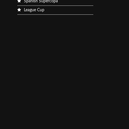
Spanish Supercopa
League Cup