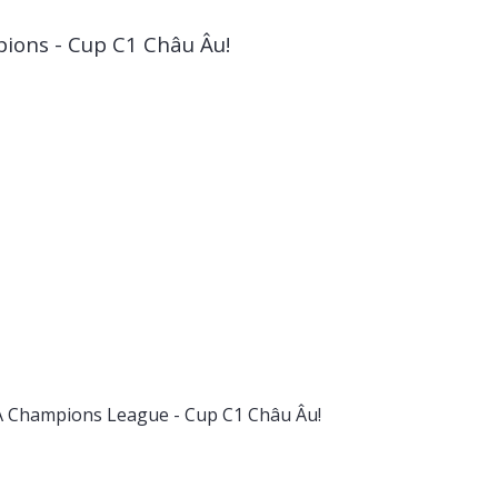
pions - Cup C1 Châu Âu!
FA Champions League - Cup C1 Châu Âu!