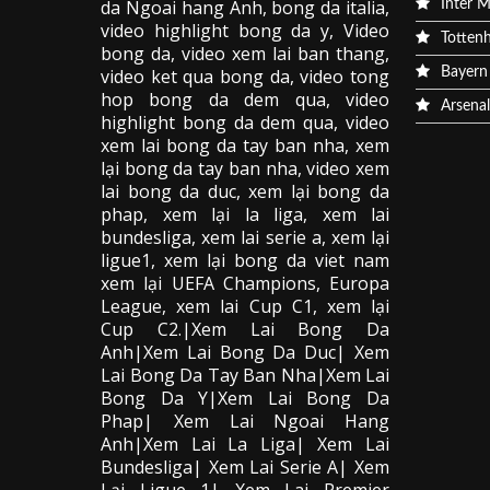
da
Ngoai hang Anh, bong da italia,
Inter M
video
highlight bong da
y, Video
Totten
bong da,
video xem lai ban thang
,
video
ket qua bong da
, video tong
Bayern
hop bong da dem qua,
video
Arsenal
highlight bong da dem qua
,
video
xem lai bong da
tay ban nha, xem
lại bong da tay ban nha,
video
xem
lai bong da
duc, xem lại bong da
phap, xem lại la liga, xem lai
bundesliga, xem lai serie a, xem lại
ligue1, xem lại bong da viet nam
xem lại UEFA Champions, Europa
League, xem lai Cup C1, xem lại
Cup C2.
|Xem Lai Bong Da
Anh|Xem Lai Bong Da Duc| Xem
Lai Bong Da Tay Ban Nha|Xem Lai
Bong Da Y|Xem Lai Bong Da
Phap| Xem Lai Ngoai Hang
Anh|Xem Lai La Liga| Xem Lai
Bundesliga| Xem Lai Serie A| Xem