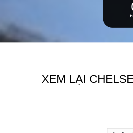
H
XEM LẠI CHELSE