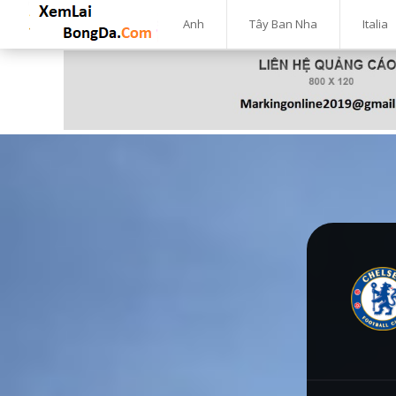
Anh
Tây Ban Nha
Italia