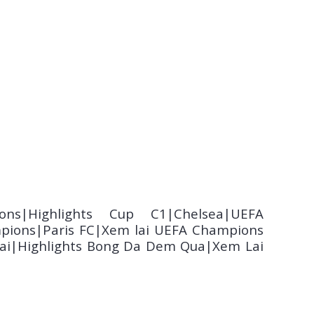
 Xemlaibongda.Com . Để tạo tài cá độ bóng đá onl
ns|Highlights Cup C1|Chelsea|UEFA
pions|Paris FC|Xem lai UEFA Champions
ai|Highlights Bong Da Dem Qua|Xem Lai