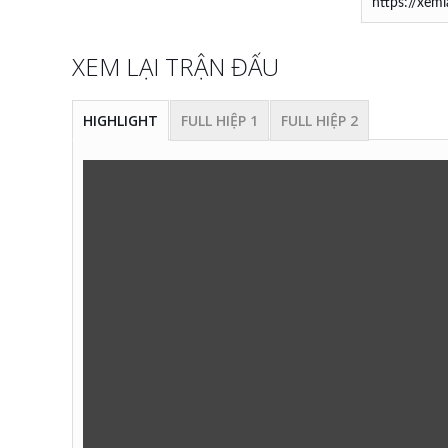
XEM LẠI TRẬN ĐẤU
HIGHLIGHT
FULL HIỆP 1
FULL HIỆP 2