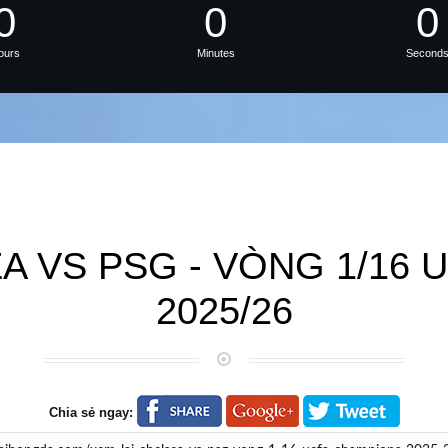
0
0
0
ours
Minutes
Second
A VS PSG - VÒNG 1/16
2025/26
Chia sẻ ngay: