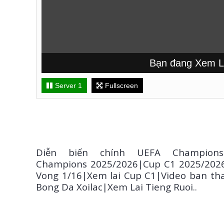
Bạn đang Xem Lại tr
Server 1
Fullscreen
Diễn biến chính UEFA Champions L
Champions 2025/2026|Cup C1 2025/2026
Vong 1/16|Xem lai Cup C1|Video ban t
Bong Da Xoilac|Xem Lai Tieng Ruoi..