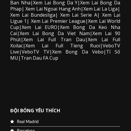
Ban Nha|Xem Lai Bong Da Y|Xem Lai Bong Da
Phap| Xem Lai Ngoai Hang Anh|Xem Lai La Liga|
Xem Lai Bundesliga| Xem Lai Serie A| Xem Lại
Ligue 1| Xem Lai Premier League|Xem Lai World
Cup|Xem Lai EURO|Xem Bong Da Keo Nha
Cai|Xem Lai Bong Da Viet Nam|Xem Lai 90
Phút|Xem Lai Full Tran Dau|Xem Lai Full
Xoilac|Xem Lai Full Tieng Ruoi|VeboTV
Live|VeboTV TV|Xem Bong Da Vebo|Tỉ Số
MU|Tran Dau FA Cup
ĐỘI BÓNG YÊU THÍCH
Real Madrid
Barcelona