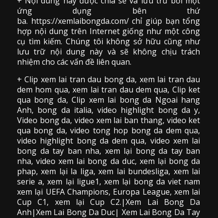
+ Nội dung này được chia sẻ và lưu trữ bởi một
ứng dụng bên thứ
ba. https://xemlaibongda.com/ chỉ giúp bạn tổng
hợp nội dung trên Internet giống như một công
cụ tìm kiếm. Chúng tôi không sở hữu cũng như
lưu trữ nội dung này và sẽ không chịu trách
nhiệm cho các vấn đề liên quan.
+ Clip
xem lai tran dau
bong da
,
xem lai tran dau
dem hom qua,
xem lai tran dau dem qua
, Clip
ket
qua bong da
,
Clip xem lai bong da
Ngoai hang
Anh, bong da italia, video
highlight bong da
y,
Video bong da,
video xem lai ban thang
,
video
ket
qua bong da
, video tong hop bong da dem qua,
video highlight bong da dem qua
,
video xem lai
bong da
tay ban nha, xem lại bong da tay ban
nha,
video
xem lai bong da
duc, xem lại bong da
phap, xem lại la liga, xem lai bundesliga, xem lai
serie a, xem lại ligue1, xem lại bong da viet nam
xem lại UEFA Champions, Europa League, xem lai
Cup C1, xem lại Cup C2.
|Xem Lai Bong Da
Anh|Xem Lai Bong Da Duc| Xem Lai Bong Da Tay