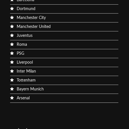
Dortmund
Manchester City
Manchester United
Juventus
Roma
PSG
Liverpool
Inter Milan
Tottenham
Bayern Munich
Arsenal