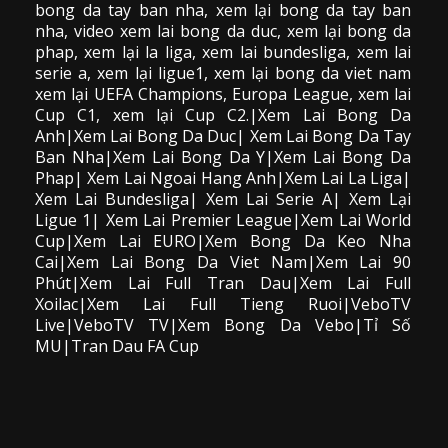
bong da
tay ban nha, xem lại bong da tay ban
nha,
video
xem lai bong da
duc, xem lại bong da
phap, xem lại la liga, xem lai bundesliga, xem lai
serie a, xem lại ligue1, xem lại bong da viet nam
xem lại UEFA Champions, Europa League, xem lai
Cup C1, xem lại Cup C2.
|Xem Lai Bong Da
Anh|Xem Lai Bong Da Duc| Xem Lai Bong Da Tay
Ban Nha|Xem Lai Bong Da Y|Xem Lai Bong Da
Phap| Xem Lai Ngoai Hang Anh|Xem Lai La Liga|
Xem Lai Bundesliga| Xem Lai Serie A| Xem Lại
Ligue 1| Xem Lai Premier League|Xem Lai World
Cup|Xem Lai EURO|Xem Bong Da Keo Nha
Cai|Xem Lai Bong Da Viet Nam|Xem Lai 90
Phút|Xem Lai Full Tran Dau|Xem Lai Full
Xoilac|Xem Lai Full Tieng Ruoi|VeboTV
Live|VeboTV TV|Xem Bong Da Vebo|Tỉ Số
MU|Tran Dau FA Cup