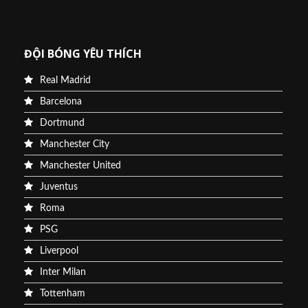
ĐỘI BÓNG YÊU THÍCH
Real Madrid
Barcelona
Dortmund
Manchester City
Manchester United
Juventus
Roma
PSG
Liverpool
Inter Milan
Tottenham