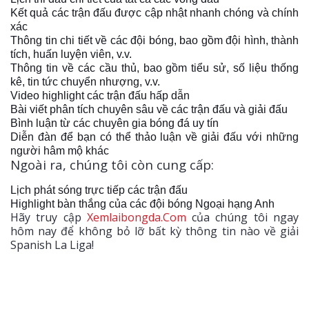
Kết quả các trận đấu được cập nhật nhanh chóng và chính
xác
Thông tin chi tiết về các đội bóng, bao gồm đội hình, thành
tích, huấn luyện viên, v.v.
Thông tin về các cầu thủ, bao gồm tiểu sử, số liệu thống
kê, tin tức chuyển nhượng, v.v.
Video highlight các trận đấu hấp dẫn
Bài viết phân tích chuyên sâu về các trận đấu và giải đấu
Bình luận từ các chuyên gia bóng đá uy tín
Diễn đàn để bạn có thể thảo luận về giải đấu với những
người hâm mộ khác
Ngoài ra, chúng tôi còn cung cấp:
Lịch phát sóng trực tiếp các trận đấu
Highlight bàn thắng của các đội bóng Ngoại hạng Anh
Hãy truy cập
Xemlaibongda.Com
của chúng tôi ngay
hôm nay để không bỏ lỡ bất kỳ thông tin nào về giải
Spanish La Liga!