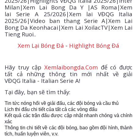
2025/26|Highlights VĐQG Italia 2025/26|Inter
Milan|Xem Lai Bong Da Y |AS Roma|Xem
lai Serie A 25/2026|Xem lai VĐQG Italia
2025/26|Video ban thang Serie A|Xem Lai
Bong Da Keonhacai|Xem Lai XoilacTV|Xem Lai
Tieng Ruoi..
Xem Lại Bóng Đá
-
Highlight Bóng Đá
Hãy truy cập
Xemlaibongda.Com
để có được
tất cả những thông tin mới nhất về giải
VĐQG Italia - Italian Serie A!
Tại đây, bạn sẽ tìm thấy:
Tin tức nóng hổi về giải đấu, các đội bóng và cầu thủ
Lịch thi đấu chi tiết của tất cả các vòng đấu
Kết quả các trận đấu được cập nhật nhanh chóng và chính
xác
Thông tin chi tiết về các đội bóng, bao gồm đội hình, thành
tích, huấn luyện viên, v.v.