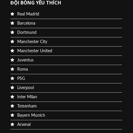
ĐỘI BÓNG YÊU THÍCH
Real Madrid
Barcelona
Dortmund
Manchester City
Manchester United
Juventus
Roma
PSG
Liverpool
Inter Milan
Tottenham
Bayern Munich
Arsenal