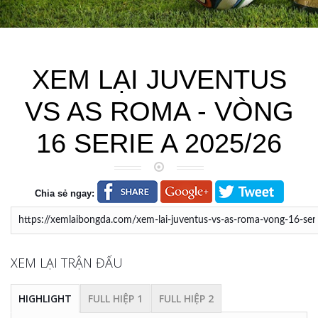
XEM LẠI JUVENTUS
VS AS ROMA - VÒNG
16 SERIE A 2025/26
Chia sẻ ngay:
XEM LẠI TRẬN ĐẤU
HIGHLIGHT
FULL HIỆP 1
FULL HIỆP 2