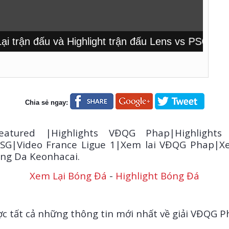
rận đấu và Highlight trận đấu Lens vs PSG tại Xe
Chia sẻ ngay:
eatured |Highlights VĐQG Phap|Highlights
SG|Video France Ligue 1|Xem lai VĐQG Phap|Xe
ong Da Keonhacai.
Xem Lại Bóng Đá
-
Highlight Bóng Đá
c tất cả những thông tin mới nhất về giải VĐQG Ph