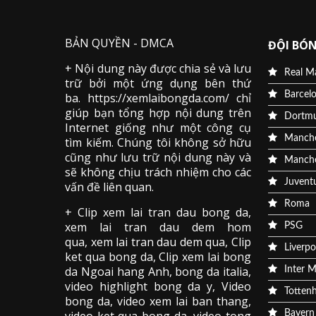
BẢN QUYỀN - DMCA
ĐỘI BÓN
+ Nội dung này được chia sẻ và lưu
Real M
trữ bởi một ứng dụng bên thứ
Barcel
ba. https://xemlaibongda.com/ chỉ
giúp bạn tổng hợp nội dung trên
Dortm
Internet giống như một công cụ
Manche
tìm kiếm. Chúng tôi không sở hữu
cũng như lưu trữ nội dung này và
Manche
sẽ không chịu trách nhiệm cho các
Juvent
vấn đề liên quan.
Roma
+ Clip
xem lai tran dau
bong da
,
xem lai tran dau dem hom
PSG
qua,
xem lai tran dau dem qua
, Clip
Liverpo
ket qua bong da
,
Clip xem lai bong
da
Ngoai hang Anh, bong da italia,
Inter M
video
highlight bong da
y, Video
Totten
bong da,
video xem lai ban thang
,
Bayern