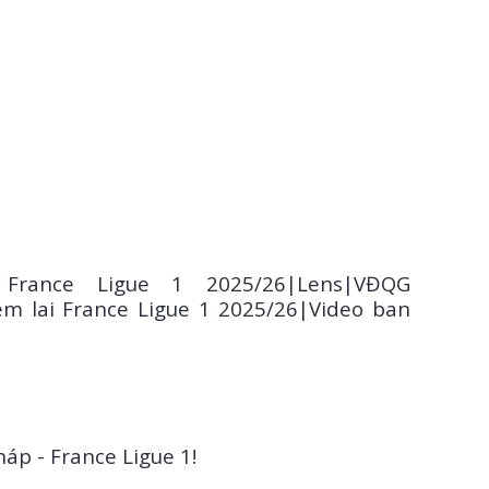
mlaibongda.Com . Để tạo tài cá độ bóng đá online
 France Ligue 1 2025/26|Lens|VĐQG
m lai France Ligue 1 2025/26|Video ban
áp - France Ligue 1!