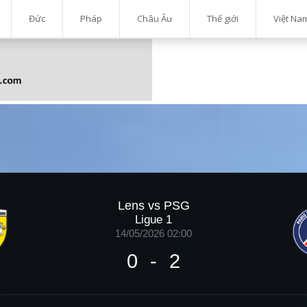
Đức
Pháp
Châu Âu
Thế giới
Việt Na
Lens vs PSG
Ligue 1
14/05/2026 02:00
0
-
2