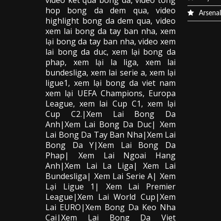
video
ket qua bong da
, video tong
hop bong da dem qua,
video
Arsenal
highlight bong da dem qua
,
video
xem lai bong da
tay ban nha, xem
lại bong da tay ban nha,
video
xem
lai bong da
duc, xem lại bong da
phap, xem lại la liga, xem lai
bundesliga, xem lai serie a, xem lại
ligue1, xem lại bong da viet nam
xem lại UEFA Champions, Europa
League, xem lai Cup C1, xem lại
Cup C2.
|Xem Lai Bong Da
Anh|Xem Lai Bong Da Duc| Xem
Lai Bong Da Tay Ban Nha|Xem Lai
Bong Da Y|Xem Lai Bong Da
Phap| Xem Lai Ngoai Hang
Anh|Xem Lai La Liga| Xem Lai
Bundesliga| Xem Lai Serie A| Xem
Lại Ligue 1| Xem Lai Premier
League|Xem Lai World Cup|Xem
Lai EURO|Xem Bong Da Keo Nha
Cai|Xem Lai Bong Da Viet