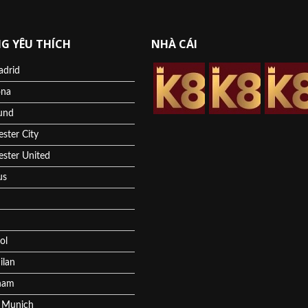
G YÊU THÍCH
NHÀ CÁI
adrid
ona
und
ster City
ster United
us
ol
ilan
ham
 Munich