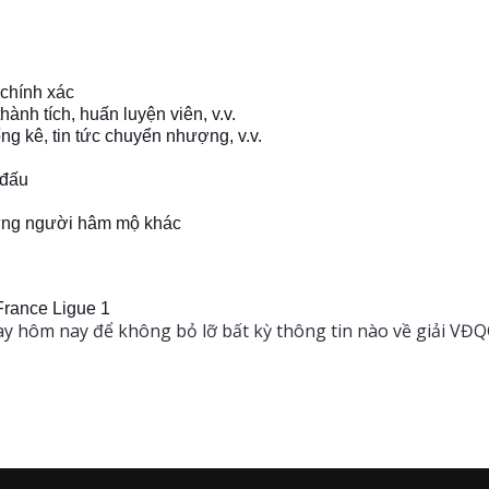
 chính xác
hành tích, huấn luyện viên, v.v.
ống kê, tin tức chuyển nhượng, v.v.
 đấu
những người hâm mộ khác
France Ligue 1
y hôm nay để không bỏ lỡ bất kỳ thông tin nào về giải VĐQG