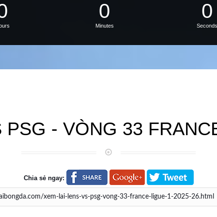
0
0
0
ours
Minutes
Second
 PSG - VÒNG 33 FRANCE
Chia sẻ ngay: