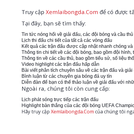
Truy cập
Xemlaibongda.Com
để có được t
Tại đây, bạn sẽ tìm thấy:
Tin tức nóng hổi về giải đấu, các đội bóng và cầu thủ
Lịch thi đấu chi tiết của tất cả các vòng đấu
Kết quả các trận đấu được cập nhật nhanh chóng và
Thông tin chi tiết về các đội bóng, bao gồm đội hình, t
Thông tin về các cầu thủ, bao gồm tiểu sử, số liệu th
Video highlight các trận đấu hấp dẫn
Bài viết phân tích chuyên sâu về các trận đấu và giải
Bình luận từ các chuyên gia bóng đá uy tín
Diễn đàn để bạn có thể thảo luận về giải đấu với 
Ngoài ra, chúng tôi còn cung cấp:
Lịch phát sóng trực tiếp các trận đấu
Highlight bàn thắng của các đội bóng UEFA Champi
Hãy truy cập
Xemlaibongda.Com
của chúng tôi ng