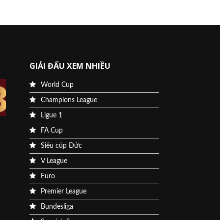
GIẢI ĐẤU XEM NHIỀU
World Cup
Champions League
Ligue 1
FA Cup
Siêu cúp Đức
V League
Euro
Premier League
Bundesliga