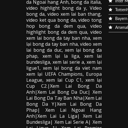
da
Ngoai hang Anh, bong da italia,
Inter M
video
highlight bong da
y, Video
Totten
bong da,
video xem lai ban thang
,
video
ket qua bong da
, video tong
Bayern
hop bong da dem qua,
video
Arsenal
highlight bong da dem qua
,
video
xem lai bong da
tay ban nha, xem
lại bong da tay ban nha,
video
xem
lai bong da
duc, xem lại bong da
phap, xem lại la liga, xem lai
bundesliga, xem lai serie a, xem lại
ligue1, xem lại bong da viet nam
xem lại UEFA Champions, Europa
League, xem lai Cup C1, xem lại
Cup C2.
|Xem Lai Bong Da
Anh|Xem Lai Bong Da Duc| Xem
Lai Bong Da Tay Ban Nha|Xem Lai
Bong Da Y|Xem Lai Bong Da
Phap| Xem Lai Ngoai Hang
Anh|Xem Lai La Liga| Xem Lai
Bundesliga| Xem Lai Serie A| Xem