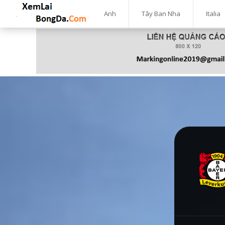
Anh
Tây Ban Nha
Italia