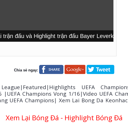
n đấu và Highlight trận đấu Bayer Leverkusen vs 
Chia sẻ ngay:
ague|Featured|Highlights UEFA Champions
6 |UEFA Champions Vong 1/16|Video UEFA Cham
hang UEFA Champions| Xem Lai Bong Da Keonhac
Xem Lại Bóng Đá
-
Highlight Bóng Đá