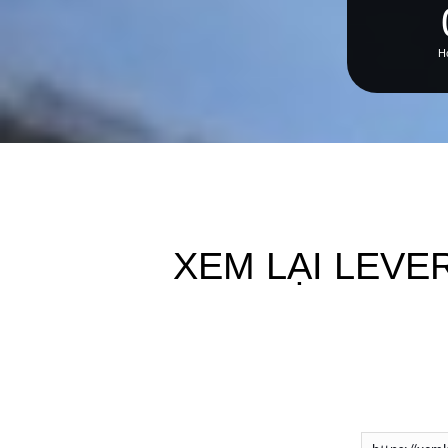
H
XEM LẠI LEVE