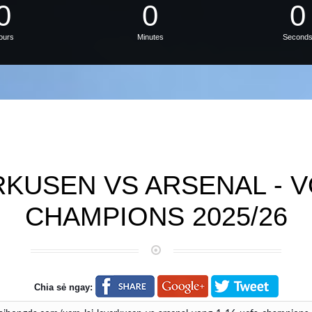
0
0
0
ours
Minutes
Second
RKUSEN VS ARSENAL - V
CHAMPIONS 2025/26
Chia sẻ ngay: