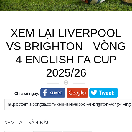
XEM LẠI LIVERPOOL
VS BRIGHTON - VÒNG
4 ENGLISH FA CUP
2025/26
Chia sẻ ngay:
XEM LẠI TRẬN ĐẤU