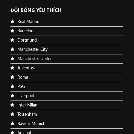
ĐỘI BÓNG YÊU THÍCH
Real Madrid
Barcelona
Dortmund
Manchester City
Manchester United
Juventus
Roma
PSG
Liverpool
Inter Milan
Tottenham
Bayern Munich
Arsenal