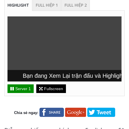
HIGHLIGHT
FULL HIỆP 1
FULL HIỆP 2
Bạn đang Xem Lại trận đấu và Highlight tr
Server 1
Fullscreen
Chia sẻ ngay: