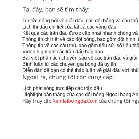
Tại đây, bạn sẽ tìm thấy:
Tin tức nóng hổi về giải đấu, các đội bóng và cầu thủ
Lịch thi đấu chi tiết của tất cả các vòng đấu
Kết quả các trận đấu được cập nhật nhanh chóng và
Thông tin chi tiết về các đội bóng, bao gồm đội hình, t
Thông tin về các cầu thủ, bao gồm tiểu sử, số liệu th
Video highlight các trận đấu hấp dẫn
Bài viết phân tích chuyên sâu về các trận đấu và giải
Bình luận từ các chuyên gia bóng đá uy tín
Diễn đàn để bạn có thể thảo luận về giải đấu với 
Ngoài ra, chúng tôi còn cung cấp:
Lịch phát sóng trực tiếp các trận đấu
Highlight bàn thắng của các đội bóng Ngoại hạng An
Hãy truy cập
Xemlaibongda.Com
của chúng tôi nga