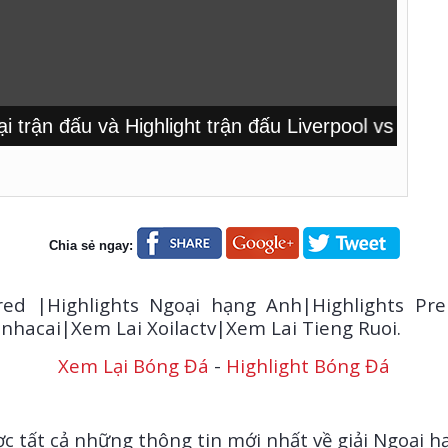
ận đấu và Highlight trận đấu Liverpool vs Chelsea
Chia sẻ ngay:
red |Highlights Ngoại hạng Anh|Highlights Pre
hacai|Xem Lai Xoilactv|Xem Lai Tieng Ruoi.
Xem Lại Bóng Đá
-
Highlight Bóng Đá
c tất cả những thông tin mới nhất về giải Ngoại h