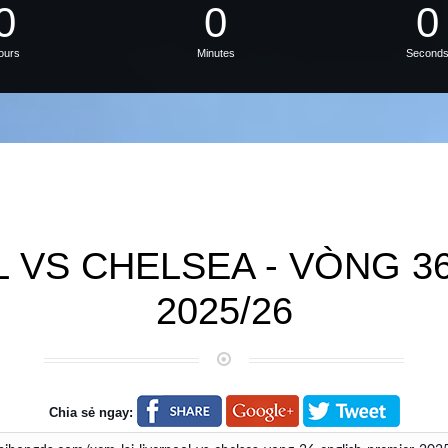
0
0
0
ours
Minutes
Second
L VS CHELSEA - VÒNG 3
2025/26
Chia sẻ ngay: