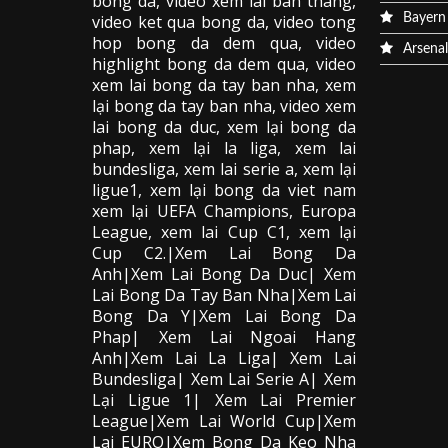
bong da,
video xem lai ban thang
,
video
ket qua bong da
, video tong
Bayern
hop bong da dem qua,
video
Arsenal
highlight bong da dem qua
,
video
xem lai bong da
tay ban nha, xem
lại bong da tay ban nha,
video
xem
lai bong da
duc, xem lại bong da
phap, xem lại la liga, xem lai
bundesliga, xem lai serie a, xem lại
ligue1, xem lại bong da viet nam
xem lại UEFA Champions, Europa
League, xem lai Cup C1, xem lại
Cup C2.
|Xem Lai Bong Da
Anh|Xem Lai Bong Da Duc| Xem
Lai Bong Da Tay Ban Nha|Xem Lai
Bong Da Y|Xem Lai Bong Da
Phap| Xem Lai Ngoai Hang
Anh|Xem Lai La Liga| Xem Lai
Bundesliga| Xem Lai Serie A| Xem
Lại Ligue 1| Xem Lai Premier
League|Xem Lai World Cup|Xem
Lai EURO|Xem Bong Da Keo Nha