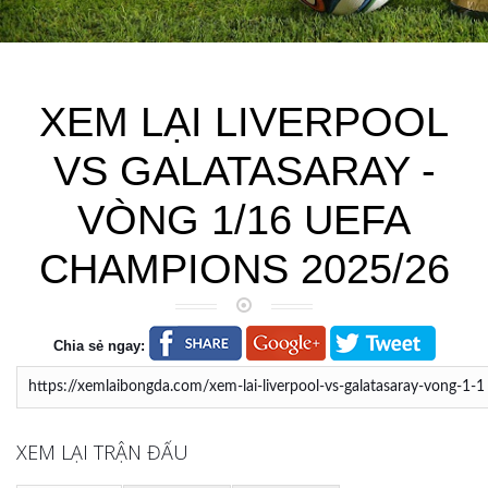
XEM LẠI LIVERPOOL
VS GALATASARAY -
VÒNG 1/16 UEFA
CHAMPIONS 2025/26
Chia sẻ ngay:
XEM LẠI TRẬN ĐẤU