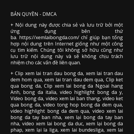
BẢN QUYỀN - DMCA
+ Nội dung này được chia sẻ và lưu trữ bởi một
ứng dụng bên thứ
ba. https://xemlaibongda.com/ chỉ giúp bạn tổng
hợp nội dung trên Internet giống như một công
cụ tìm kiếm. Chúng tôi không sở hữu cũng như
lưu trữ nội dung này và sẽ không chịu trách
nhiệm cho các vấn đề liên quan.
+ Clip
xem lai tran dau
bong da
,
xem lai tran dau
dem hom qua,
xem lai tran dau dem qua
, Clip
ket
qua bong da
,
Clip xem lai bong da
Ngoai hang
Anh, bong da italia, video
highlight bong da
y,
Video bong da,
video xem lai ban thang
,
video
ket
qua bong da
, video tong hop bong da dem qua,
video highlight bong da dem qua
,
video xem lai
bong da
tay ban nha, xem lại bong da tay ban
nha,
video
xem lai bong da
duc, xem lại bong da
phap, xem lại la liga, xem lai bundesliga, xem lai