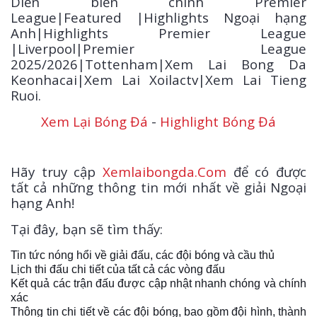
Diễn biến chính Premier
League|Featured |Highlights Ngoại hạng
Anh|Highlights Premier League
|Liverpool|Premier League
2025/2026|Tottenham|Xem Lai Bong Da
Keonhacai|Xem Lai Xoilactv|Xem Lai Tieng
Ruoi.
Xem Lại Bóng Đá
-
Highlight Bóng Đá
Hãy truy cập
Xemlaibongda.Com
để có được
tất cả những thông tin mới nhất về giải Ngoại
hạng Anh!
Tại đây, bạn sẽ tìm thấy:
Tin tức nóng hổi về giải đấu, các đội bóng và cầu thủ
Lịch thi đấu chi tiết của tất cả các vòng đấu
Kết quả các trận đấu được cập nhật nhanh chóng và chính
xác
Thông tin chi tiết về các đội bóng, bao gồm đội hình, thành