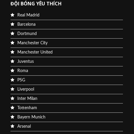
ĐỘI BÓNG YÊU THÍCH
Real Madrid
Barcelona
Dortmund
Manchester City
Manchester United
Juventus
Roma
PSG
Liverpool
Inter Milan
Tottenham
Bayern Munich
Arsenal