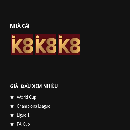
NHÀ CÁI
GIẢI ĐẤU XEM NHIỀU
World Cup
Champions League
Ligue 1
FA Cup