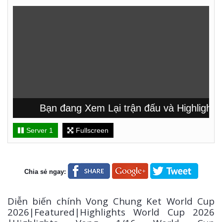
Bạn đang Xem Lại trận đấu và Highlight t
Server 1
Fullscreen
Chia sẻ ngay:
Diễn biến chính Vong Chung Ket World Cup
2026|Featured|Highlights World Cup 2026