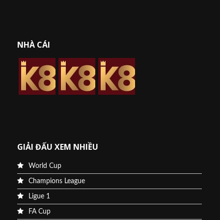
NHÀ CÁI
GIẢI ĐẤU XEM NHIỀU
World Cup
Champions League
Ligue 1
FA Cup