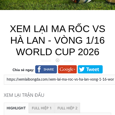
XEM LẠI MA RỐC VS
HÀ LAN - VÒNG 1/16
WORLD CUP 2026
Chia sẻ ngay:
XEM LẠI TRẬN ĐẤU
HIGHLIGHT
FULL HIỆP 1
FULL HIỆP 2