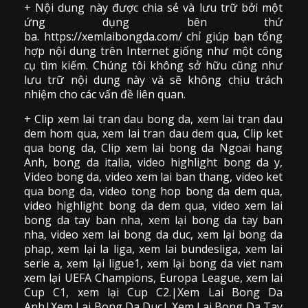
+ Nội dung này được chia sẻ và lưu trữ bởi một
ứng dụng bên thứ
ba. https://xemlaibongda.com/ chỉ giúp bạn tổng
hợp nội dung trên Internet giống như một công
cụ tìm kiếm. Chúng tôi không sở hữu cũng như
lưu trữ nội dung này và sẽ không chịu trách
nhiệm cho các vấn đề liên quan.
+ Clip
xem lai tran dau
bong da
,
xem lai tran dau
dem hom qua,
xem lai tran dau dem qua
, Clip
ket
qua bong da
,
Clip xem lai bong da
Ngoai hang
Anh, bong da italia, video
highlight bong da
y,
Video bong da,
video xem lai ban thang
,
video
ket
qua bong da
, video tong hop bong da dem qua,
video highlight bong da dem qua
,
video xem lai
bong da
tay ban nha, xem lại bong da tay ban
nha,
video
xem lai bong da
duc, xem lại bong da
phap, xem lại la liga, xem lai bundesliga, xem lai
serie a, xem lại ligue1, xem lại bong da viet nam
xem lại UEFA Champions, Europa League, xem lai
Cup C1, xem lại Cup C2.
|Xem Lai Bong Da
Anh|Xem Lai Bong Da Duc| Xem Lai Bong Da Tay