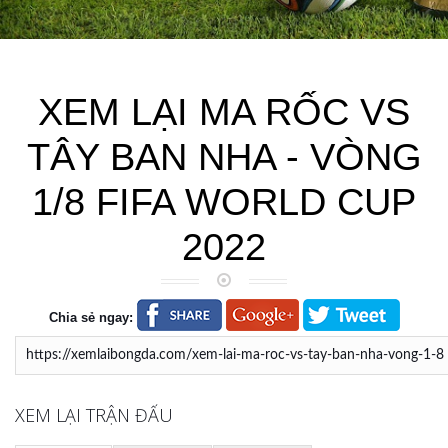
XEM LẠI MA RỐC VS
TÂY BAN NHA - VÒNG
1/8 FIFA WORLD CUP
2022
Chia sẻ ngay:
XEM LẠI TRẬN ĐẤU