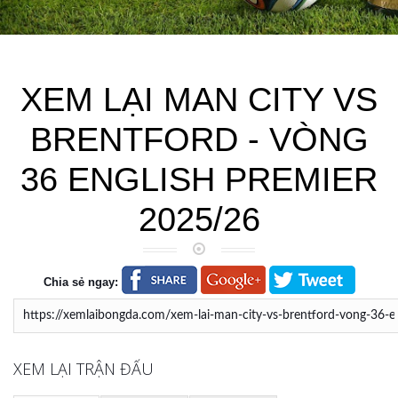
XEM LẠI MAN CITY VS
BRENTFORD - VÒNG
36 ENGLISH PREMIER
2025/26
Chia sẻ ngay:
XEM LẠI TRẬN ĐẤU