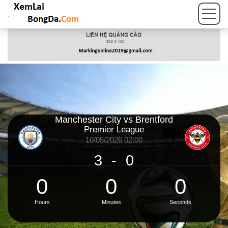
Manchester City vs Brentford
Premier League
10/05/2026 02:00
3
-
0
0
0
0
Hours
Minutes
Seconds