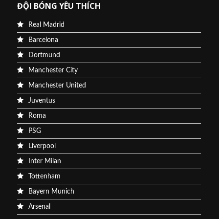
ĐỘI BÓNG YÊU THÍCH
Real Madrid
Barcelona
Dortmund
Manchester City
Manchester United
Juventus
Roma
PSG
Liverpool
Inter Milan
Tottenham
Bayern Munich
Arsenal