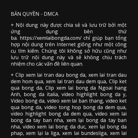
BẢN QUYỀN - DMCA
+ Nội dung này được chia sẻ và lưu trữ bởi một
ứng dụng bên thứ
ba. https://xemlaibongda.com/ chỉ giúp bạn tổng
hợp nội dung trên Internet giống như một công
cụ tìm kiếm. Chúng tôi không sở hữu cũng như
lưu trữ nội dung này và sẽ không chịu trách
nhiệm cho các vấn đề liên quan.
+ Clip
xem lai tran dau
bong da
,
xem lai tran dau
dem hom qua,
xem lai tran dau dem qua
, Clip
ket
qua bong da
,
Clip xem lai bong da
Ngoai hang
Anh, bong da italia, video
highlight bong da
y,
Video bong da,
video xem lai ban thang
,
video
ket
qua bong da
, video tong hop bong da dem qua,
video highlight bong da dem qua
,
video xem lai
bong da
tay ban nha, xem lại bong da tay ban
nha,
video
xem lai bong da
duc, xem lại bong da
phap, xem lại la liga, xem lai bundesliga, xem lai