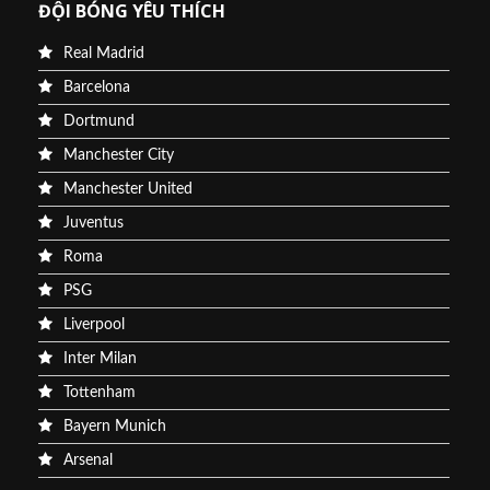
ĐỘI BÓNG YÊU THÍCH
Real Madrid
Barcelona
Dortmund
Manchester City
Manchester United
Juventus
Roma
PSG
Liverpool
Inter Milan
Tottenham
Bayern Munich
Arsenal