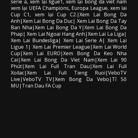
serie a, xem lại ligue1, xem lại bong da viet nam
xem lại UEFA Champions, Europa League, xem lai
Cup C1, xem lại Cup C2.
|Xem Lai Bong Da
Anh|Xem Lai Bong Da Duc| Xem Lai Bong Da Tay
Ban Nha|Xem Lai Bong Da Y|Xem Lai Bong Da
Phap| Xem Lai Ngoai Hang Anh|Xem Lai La Liga|
Xem Lai Bundesliga| Xem Lai Serie A| Xem Lại
Ligue 1| Xem Lai Premier League|Xem Lai World
Cup|Xem Lai EURO|Xem Bong Da Keo Nha
Cai|Xem Lai Bong Da Viet Nam|Xem Lai 90
Phút|Xem Lai Full Tran Dau|Xem Lai Full
Xoilac|Xem Lai Full Tieng Ruoi|VeboTV
Live|VeboTV TV|Xem Bong Da Vebo|Tỉ Số
MU|Tran Dau FA Cup