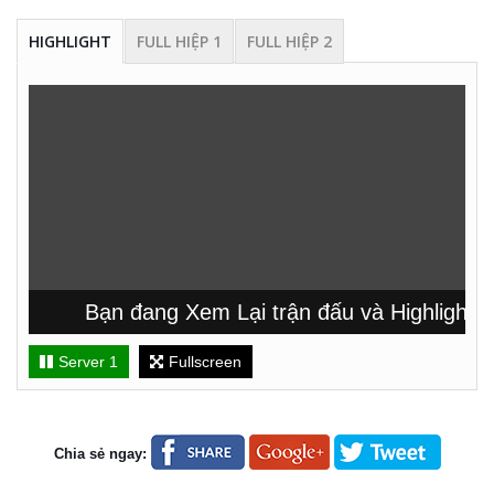
HIGHLIGHT
FULL HIỆP 1
FULL HIỆP 2
Bạn đang Xem Lại trận đấu và Highlight tr
Server 1
Fullscreen
Chia sẻ ngay: