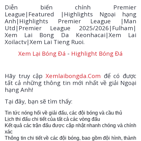
Diễn biến chính Premier
League|Featured |Highlights Ngoại hạng
Anh|Highlights Premier League |Man
Utd|Premier League 2025/2026|Fulham|
Xem Lai Bong Da Keonhacai|Xem Lai
Xoilactv|Xem Lai Tieng Ruoi.
Xem Lại Bóng Đá
-
Highlight Bóng Đá
Hãy truy cập
Xemlaibongda.Com
để có được
tất cả những thông tin mới nhất về giải Ngoại
hạng Anh!
Tại đây, bạn sẽ tìm thấy:
Tin tức nóng hổi về giải đấu, các đội bóng và cầu thủ
Lịch thi đấu chi tiết của tất cả các vòng đấu
Kết quả các trận đấu được cập nhật nhanh chóng và chính
xác
Thông tin chi tiết về các đội bóng, bao gồm đội hình, thành