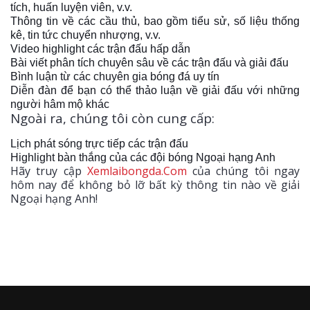
tích, huấn luyện viên, v.v.
Thông tin về các cầu thủ, bao gồm tiểu sử, số liệu thống
kê, tin tức chuyển nhượng, v.v.
Video highlight các trận đấu hấp dẫn
Bài viết phân tích chuyên sâu về các trận đấu và giải đấu
Bình luận từ các chuyên gia bóng đá uy tín
Diễn đàn để bạn có thể thảo luận về giải đấu với những
người hâm mộ khác
Ngoài ra, chúng tôi còn cung cấp:
Lịch phát sóng trực tiếp các trận đấu
Highlight bàn thắng của các đội bóng Ngoại hạng Anh
Hãy truy cập
Xemlaibongda.Com
của chúng tôi ngay
hôm nay để không bỏ lỡ bất kỳ thông tin nào về giải
Ngoại hạng Anh!