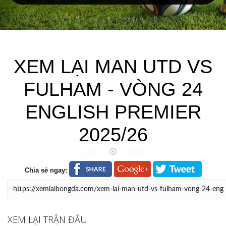
XEM LẠI MAN UTD VS
FULHAM - VÒNG 24
ENGLISH PREMIER
2025/26
Chia sẻ ngay:
XEM LẠI TRẬN ĐẤU