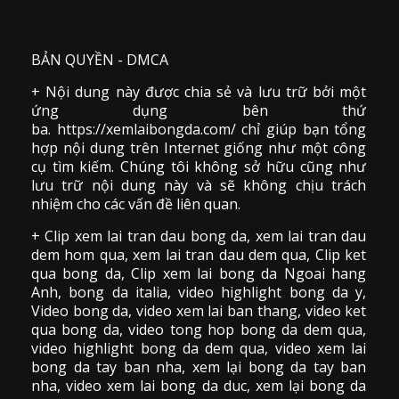
BẢN QUYỀN - DMCA
+ Nội dung này được chia sẻ và lưu trữ bởi một
ứng dụng bên thứ
ba. https://xemlaibongda.com/ chỉ giúp bạn tổng
hợp nội dung trên Internet giống như một công
cụ tìm kiếm. Chúng tôi không sở hữu cũng như
lưu trữ nội dung này và sẽ không chịu trách
nhiệm cho các vấn đề liên quan.
+ Clip
xem lai tran dau
bong da
,
xem lai tran dau
dem hom qua,
xem lai tran dau dem qua
, Clip
ket
qua bong da
,
Clip xem lai bong da
Ngoai hang
Anh, bong da italia, video
highlight bong da
y,
Video bong da,
video xem lai ban thang
,
video
ket
qua bong da
, video tong hop bong da dem qua,
video highlight bong da dem qua
,
video xem lai
bong da
tay ban nha, xem lại bong da tay ban
nha,
video
xem lai bong da
duc, xem lại bong da