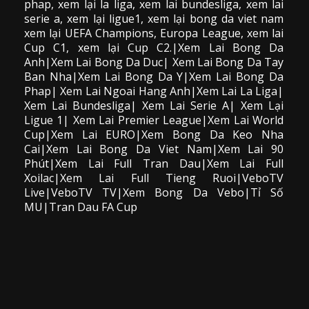
phap, xem lại la liga, xem lai bundesliga, xem lai
serie a, xem lại ligue1, xem lại bong da viet nam
xem lại UEFA Champions, Europa League, xem lai
Cup C1, xem lại Cup C2.
|Xem Lai Bong Da
Anh|Xem Lai Bong Da Duc| Xem Lai Bong Da Tay
Ban Nha|Xem Lai Bong Da Y|Xem Lai Bong Da
Phap| Xem Lai Ngoai Hang Anh|Xem Lai La Liga|
Xem Lai Bundesliga| Xem Lai Serie A| Xem Lại
Ligue 1| Xem Lai Premier League|Xem Lai World
Cup|Xem Lai EURO|Xem Bong Da Keo Nha
Cai|Xem Lai Bong Da Viet Nam|Xem Lai 90
Phút|Xem Lai Full Tran Dau|Xem Lai Full
Xoilac|Xem Lai Full Tieng Ruoi|VeboTV
Live|VeboTV TV|Xem Bong Da Vebo|Tỉ Số
MU|Tran Dau FA Cup