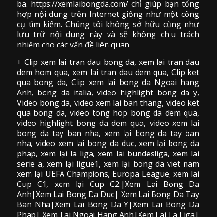
ba. https://xemlaibongda.com/ chỉ giúp bạn tổng
hợp nội dung trên Internet giống như một công
cụ tìm kiếm. Chúng tôi không sở hữu cũng như
lưu trữ nội dung này và sẽ không chịu trách
nhiệm cho các vấn đề liên quan.
+ Clip
xem lai tran dau
bong da
,
xem lai tran dau
dem hom qua,
xem lai tran dau dem qua
, Clip
ket
qua bong da
,
Clip xem lai bong da
Ngoai hang
Anh, bong da italia, video
highlight bong da
y,
Video bong da,
video xem lai ban thang
,
video
ket
qua bong da
, video tong hop bong da dem qua,
video highlight bong da dem qua
,
video xem lai
bong da
tay ban nha, xem lại bong da tay ban
nha,
video
xem lai bong da
duc, xem lại bong da
phap, xem lại la liga, xem lai bundesliga, xem lai
serie a, xem lại ligue1, xem lại bong da viet nam
xem lại UEFA Champions, Europa League, xem lai
Cup C1, xem lại Cup C2.
|Xem Lai Bong Da
Anh|Xem Lai Bong Da Duc| Xem Lai Bong Da Tay
Ban Nha|Xem Lai Bong Da Y|Xem Lai Bong Da
Phap| Xem Lai Ngoai Hang Anh|Xem Lai La Liga|