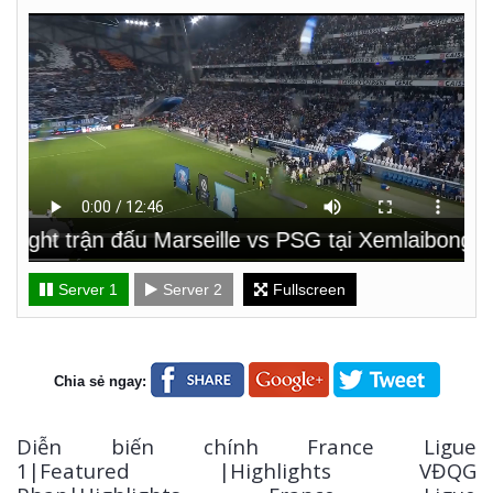
light trận đấu Marseille vs PSG tại Xemlaibongda
Server 1
Server 2
Fullscreen
Chia sẻ ngay:
Diễn biến chính France Ligue
1|Featured |Highlights VĐQG