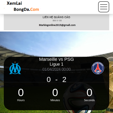
Marseille vs PSG
Ligue 1
01/04/2024 00:00
0
-
2
0
0
0
Hours
Minutes
Seconds