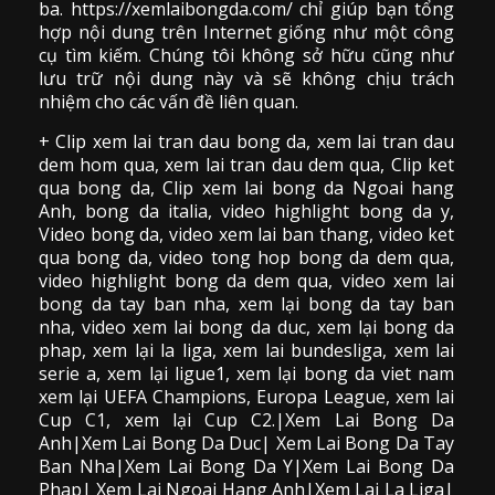
ba. https://xemlaibongda.com/ chỉ giúp bạn tổng
hợp nội dung trên Internet giống như một công
cụ tìm kiếm. Chúng tôi không sở hữu cũng như
lưu trữ nội dung này và sẽ không chịu trách
nhiệm cho các vấn đề liên quan.
+ Clip
xem lai tran dau
bong da
,
xem lai tran dau
dem hom qua,
xem lai tran dau dem qua
, Clip
ket
qua bong da
,
Clip xem lai bong da
Ngoai hang
Anh, bong da italia, video
highlight bong da
y,
Video bong da,
video xem lai ban thang
,
video
ket
qua bong da
, video tong hop bong da dem qua,
video highlight bong da dem qua
,
video xem lai
bong da
tay ban nha, xem lại bong da tay ban
nha,
video
xem lai bong da
duc, xem lại bong da
phap, xem lại la liga, xem lai bundesliga, xem lai
serie a, xem lại ligue1, xem lại bong da viet nam
xem lại UEFA Champions, Europa League, xem lai
Cup C1, xem lại Cup C2.
|Xem Lai Bong Da
Anh|Xem Lai Bong Da Duc| Xem Lai Bong Da Tay
Ban Nha|Xem Lai Bong Da Y|Xem Lai Bong Da
Phap| Xem Lai Ngoai Hang Anh|Xem Lai La Liga|