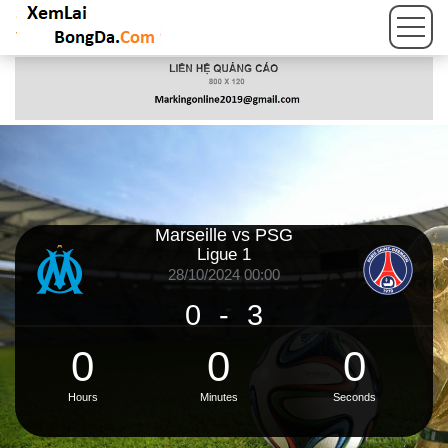
Marseille vs PSG
Ligue 1
28/10/2024 00:00
0
-
3
0
0
0
Hours
Minutes
Seconds