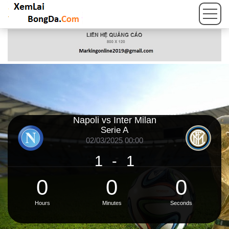
Napoli vs Inter Milan
Serie A
02/03/2025 00:00
1
-
1
0
0
0
Hours
Minutes
Seconds