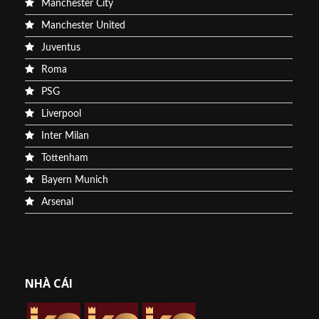
Manchester City
Manchester United
Juventus
Roma
PSG
Liverpool
Inter Milan
Tottenham
Bayern Munich
Arsenal
NHÀ CÁI