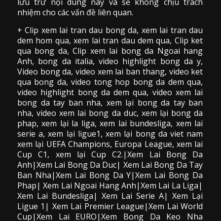
lưu trữ nội dung này và sẽ không chịu trách
nhiệm cho các vấn đề liên quan.
+ Clip
xem lai tran dau
bong da
,
xem lai tran dau
dem hom qua,
xem lai tran dau dem qua
, Clip
ket
qua bong da
,
Clip xem lai bong da
Ngoai hang
Anh, bong da italia, video
highlight bong da
y,
Video bong da,
video xem lai ban thang
,
video
ket
qua bong da
, video tong hop bong da dem qua,
video highlight bong da dem qua
,
video xem lai
bong da
tay ban nha, xem lại bong da tay ban
nha,
video
xem lai bong da
duc, xem lại bong da
phap, xem lại la liga, xem lai bundesliga, xem lai
serie a, xem lại ligue1, xem lại bong da viet nam
xem lại UEFA Champions, Europa League, xem lai
Cup C1, xem lại Cup C2.
|Xem Lai Bong Da
Anh|Xem Lai Bong Da Duc| Xem Lai Bong Da Tay
Ban Nha|Xem Lai Bong Da Y|Xem Lai Bong Da
Phap| Xem Lai Ngoai Hang Anh|Xem Lai La Liga|
Xem Lai Bundesliga| Xem Lai Serie A| Xem Lại
Ligue 1| Xem Lai Premier League|Xem Lai World
Cup|Xem Lai EURO|Xem Bong Da Keo Nha