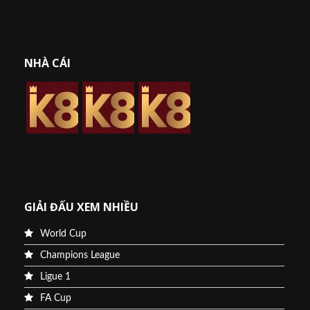
NHÀ CÁI
GIẢI ĐẤU XEM NHIỀU
World Cup
Champions League
Ligue 1
FA Cup