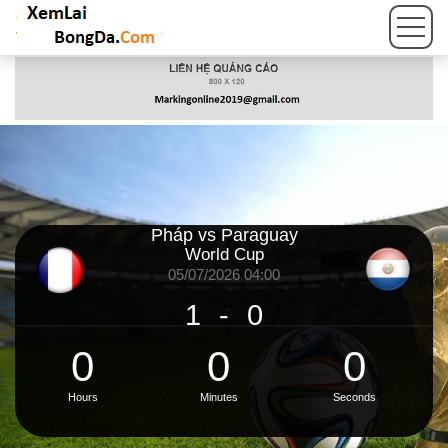
Pháp vs Paraguay
World Cup
05/07/2026 04:00
1
-
0
0
0
0
Hours
Minutes
Seconds