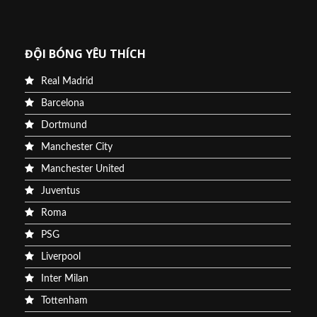
ĐỘI BÓNG YÊU THÍCH
Real Madrid
Barcelona
Dortmund
Manchester City
Manchester United
Juventus
Roma
PSG
Liverpool
Inter Milan
Tottenham