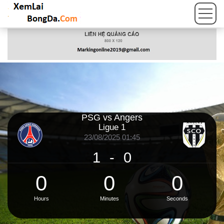
PSG vs Angers
Ligue 1
23/08/2025 01:45
1
-
0
0
0
0
Hours
Minutes
Seconds