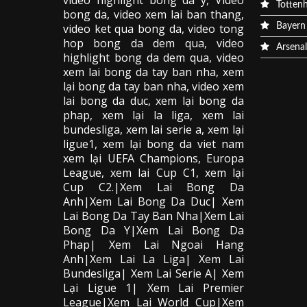
video
highlight bong da
y, Video
Totten
bong da,
video xem lai ban thang
,
video
ket qua bong da
, video tong
Bayern
hop bong da dem qua,
video
Arsenal
highlight bong da dem qua
,
video
xem lai bong da
tay ban nha, xem
lại bong da tay ban nha,
video
xem
lai bong da
duc, xem lại bong da
phap, xem lại la liga, xem lai
bundesliga, xem lai serie a, xem lại
ligue1, xem lại bong da viet nam
xem lại UEFA Champions, Europa
League, xem lai Cup C1, xem lại
Cup C2.
|Xem Lai Bong Da
Anh|Xem Lai Bong Da Duc| Xem
Lai Bong Da Tay Ban Nha|Xem Lai
Bong Da Y|Xem Lai Bong Da
Phap| Xem Lai Ngoai Hang
Anh|Xem Lai La Liga| Xem Lai
Bundesliga| Xem Lai Serie A| Xem
Lại Ligue 1| Xem Lai Premier
League|Xem Lai World Cup|Xem