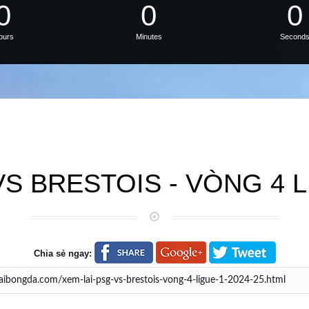
0
0
0
ours
Minutes
Second
S BRESTOIS - VÒNG 4 L
Chia sẻ ngay: