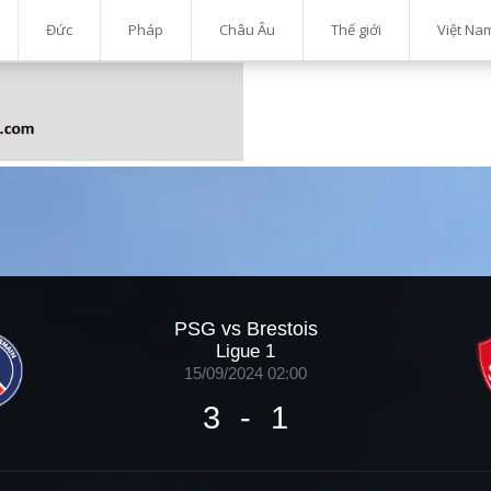
Đức
Pháp
Châu Âu
Thế giới
Việt Na
PSG vs Brestois
Ligue 1
15/09/2024 02:00
3
-
1