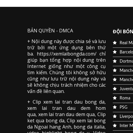
BẢN QUYỀN - DMCA
ĐỘI BÓN
+ Nội dung này được chia sẻ và lưu
Real M
trữ bởi một ứng dụng bên thứ
Barcel
ba. https://xemlaibongda.com/ chỉ
giúp bạn tổng hợp nội dung trên
Dortm
Internet giống như một công cụ
Manche
tìm kiếm. Chúng tôi không sở hữu
cũng như lưu trữ nội dung này và
Manche
sẽ không chịu trách nhiệm cho các
Juvent
vấn đề liên quan.
Roma
+ Clip
xem lai tran dau
bong da
,
xem lai tran dau dem hom
PSG
qua,
xem lai tran dau dem qua
, Clip
Liverpo
ket qua bong da
,
Clip xem lai bong
da
Ngoai hang Anh, bong da italia,
Inter M