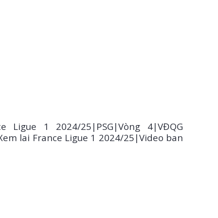
i Xemlaibongda.Com . Để tạo tài cá độ bóng đá on
ce Ligue 1
2024/25
|PSG|Vòng 4|VĐQG
em lai France Ligue 1 2024/25|Video ban