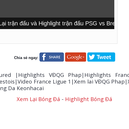
rận đấu và Highlight trận đấu PSG vs Brestois tạ
Chia sẻ ngay:
ured |Highlights VĐQG Phap|Highlights Fran
estois|Video France Ligue 1|Xem lai VĐQG Phap|X
ong Da Keonhacai
Xem Lại Bóng Đá
-
Highlight Bóng Đá