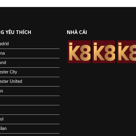
G YÊU THÍCH
NHÀ CÁI
adrid
ona
und
ster City
ster United
us
ol
ilan