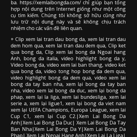
ba. https://xemlaibongda.com/ chỉ giúp bạn tổng
hợp nội dung trên Internet giống như một công
cụ tìm kiếm. Chúng tôi không sở hữu cũng như
lưu trữ nội dung này và sẽ không chịu trách
nhiệm cho các vấn đề liên quan.
+ Clip
xem lai tran dau
bong da
,
xem lai tran dau
dem hom qua,
xem lai tran dau dem qua
, Clip
ket
qua bong da
,
Clip xem lai bong da
Ngoai hang
Anh, bong da italia, video
highlight bong da
y,
Video bong da,
video xem lai ban thang
,
video
ket
qua bong da
, video tong hop bong da dem qua,
video highlight bong da dem qua
,
video xem lai
bong da
tay ban nha, xem lại bong da tay ban
nha,
video
xem lai bong da
duc, xem lại bong da
phap, xem lại la liga, xem lai bundesliga, xem lai
serie a, xem lại ligue1, xem lại bong da viet nam
xem lại UEFA Champions, Europa League, xem lai
Cup C1, xem lại Cup C2.
|Xem Lai Bong Da
Anh|Xem Lai Bong Da Duc| Xem Lai Bong Da Tay
Ban Nha|Xem Lai Bong Da Y|Xem Lai Bong Da
Phap| Xem Lai Ngoai Hang Anh|Xem Lai La Liga|